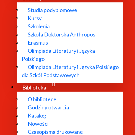
przez badaczy polskich i ukraińskich, dlatego zawiera pol
Studia podyplomowe
Kursy
Szkolenia
kiego
Szkoła Doktorska Anthropos
Erasmus
wskiego.
Olimpiada Literatury i Języka
Polskiego
Olimpiada Literatury i Języka Polskiego
dla Szkół Podstawowych
roku z inicjatywy zespołów tworzących Polską Bibliografię
Biblioteka
ania, ujednolicania oraz wzbogacania otwartych danych 
O bibliotece
ry i informacje ze źródeł zewnętrznych (takie jak Wikidat
Godziny otwarcia
kiej oraz hiszpańskiej bibliografii literackich (a w planach 
Katalog
Nowości
X i XXI wieku. Cyfrowy słownik biobibl
Czasopisma drukowane