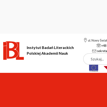
ul. Nowy Świa
+48 
Instytut Badań Literackich
sekreta
Polskiej Akademii Nauk
Szukaj
Instytut Badań Literackich Polskiej Akademii Nauk
Bazy danych
Bazy danych
Archiwum Kobiet