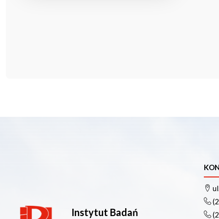
KON
ul
(
Instytut Badań
(