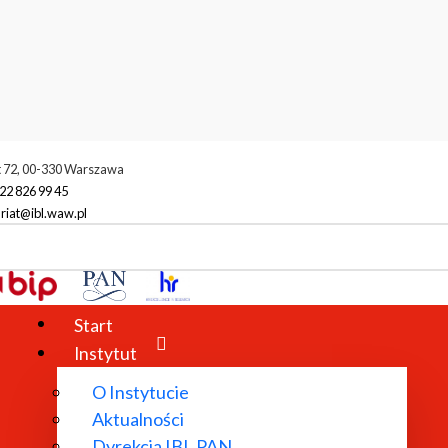
t 72, 00-330 Warszawa
22 826 99 45
riat@ibl.waw.pl
Start
Instytut
O Instytucie
Aktualności
Dyrekcja IBL PAN