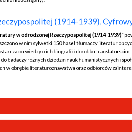
eczypospolitej (1914-1939). Cyfrowy 
eratury w odrodzonej Rzeczypospolitej (1914-1939)"
pow
czono w nim sylwetki 150 haseł tłumaczy literatur obcych
tarcza on wiedzy o ich biografii i dorobku translatorskim, 
y do badaczy różnych dziedzin nauk humanistycznych i sp
zych w obrębie literaturoznawstwa oraz odbiorców zainte