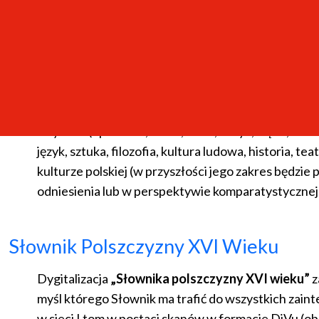
i jej kulturę ze strony polskiej.
Sensualność w kulturze polskiej. Pr
średniowiecza do współczesności
Projekt
Sensualność w kulturze polskiej
poświęcon
zmysłów (np. wzrok, słuch, smak, dotyk, węch, ciał
język, sztuka, filozofia, kultura ludowa, historia
kulturze polskiej (w przyszłości jego zakres będzi
odniesienia lub w perspektywie komparatystycznej
Słownik Polszczyzny XVI Wieku
Dygitalizacja
„
Słownika polszczyzny XVI wieku”
z
myśl którego Słownik ma trafić do wszystkich zaint
w sieci I tom w postaci skanów w formacie DjVu (o