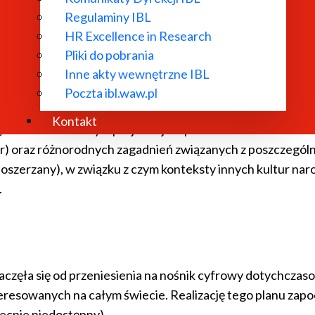
Regulaminy IBL
HR Excellence in Research
zedstawienia zmysłów człowieka w języ
Pliki do pobrania
Inne akty wewnętrzne IBL
Poczta ibl.waw.pl
y jest problematyce sensualności rozumianej jako historyc
Kontakt
o). Celem badawczym projektu jest przedstawienie sensual
, teatr) oraz różnorodnych zagadnień związanych z poszczeg
e poszerzany), w związku z czym konteksty innych kultur n
.
aczęła się od przeniesienia na nośnik cyfrowy dotychcza
eresowanych na całym świecie. Realizację tego planu zapocz
becnie niedostępny).