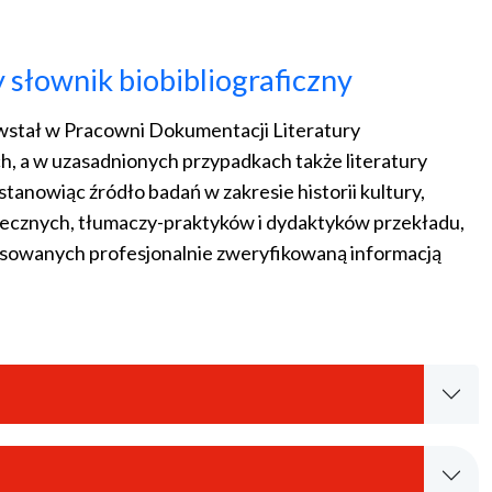
słownik biobibliograficzny
stał w Pracowni Dokumentacji Literatury
, a w uzasadnionych przypadkach także literatury
stanowiąc źródło badań w zakresie historii kultury,
ołecznych, tłumaczy-praktyków i dydaktyków przekładu,
resowanych profesjonalnie zweryfikowaną informacją