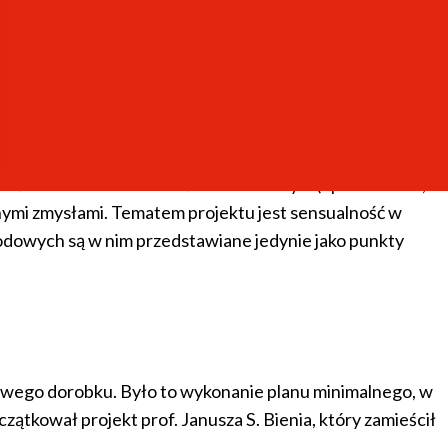
ku, piśmiennictwie i sztuce od
znie zmienny zbiór form reprezentacji ludzkich
ności w szerokim kontekście kulturowym (np. literatura,
ólnymi zmysłami. Tematem projektu jest sensualność w
arodowych są w nim przedstawiane jedynie jako punkty
sowego dorobku. Było to wykonanie planu minimalnego, w
ątkował projekt prof. Janusza S. Bienia, który zamieścił