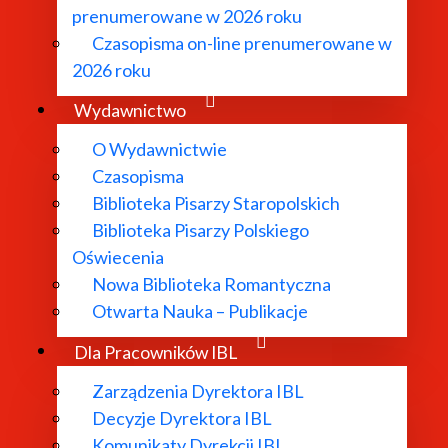
prenumerowane w 2026 roku
i badacze literatury XX i XXI wieku
to projekt naukowy r
Czasopisma on-line prenumerowane w
Akademii Nauk od 2018 roku. Zawiera hasła około 2300 auto
2026 roku
ytyków literackich i teatralnych, eseistów, reportażystów,
Wydawnictwo
O Wydawnictwie
Czasopisma
Biblioteka Pisarzy Staropolskich
sarzach literatury polskiej i obcej, teorii literatury, tema
Biblioteka Pisarzy Polskiego
orach i reżyserach, informacje o książkach, artykułach, rec
Oświecenia
graficzne wraz z adnotacjami tworzą panoramę polskiej kult
Nowa Biblioteka Romantyczna
Otwarta Nauka – Publikacje
Dla Pracowników IBL
Zarządzenia Dyrektora IBL
 czasopismach 1918-1939”
zawiera bibliografię problemo
Decyzje Dyrektora IBL
conych szeroko rozumianej problematyce rosyjskiej: wza
Komunikaty Dyrekcji IBL