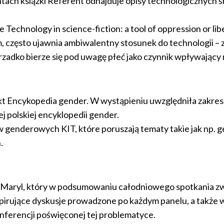
tach książki Referent odnajduje opisy technologicznych ś
echnology in science-fiction: a tool of oppression or lib
m, często ujawnia ambiwalentny stosunek do technologii – z
zadko bierze się pod uwagę płeć jako czynnik wpływający n
ekt Encykopedia gender. W wystąpieniu uwzględniła zakr
j polskiej encyklopedii gender.
 genderowych KIT, które poruszają tematy takie jak np. ge
.
j Maryl, który w podsumowaniu całodniowego spotkania 
pirujące dyskusje prowadzone po każdym panelu, a także 
ferencji poświęconej tej problematyce.