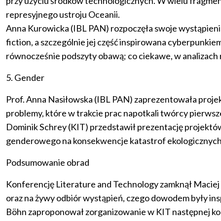
przy użyciu środków technologicznych. W wielu fragmen
represyjnego ustroju Oceanii.
Anna Kurowicka (IBL PAN) rozpoczęła swoje wystąpienie T
fiction, a szczególnie jej część inspirowana cyberpunkie
równocześnie podszyty obawą; co ciekawe, w analizach r
5. Gender
Prof. Anna Nasiłowska (IBL PAN) zaprezentowała proj
problemy, które w trakcie prac napotkali twórcy pierwsze
Dominik Schrey (KIT) przedstawił prezentację projektów
genderowego na konsekwencje katastrof ekologicznych
Podsumowanie obrad
Konferencję Literature and Technology zamknął Macie
oraz na żywy odbiór wystąpień, czego dowodem były ins
Böhn zaproponował zorganizowanie w KIT następnej kon