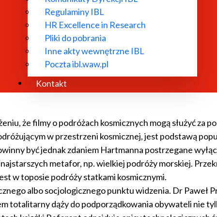
Regulaminy IBL
dzkiej i zawodów technicznych. W niektórych traktatach arte
HR Excellence in Research
ują sztuczne figury, takie jak kukły, odgrywające ludzkie r
Pliki do pobrania
(np. ikona, krzyż, figura czy rzeźba), które posiadają niew
Inne akty wewnętrzne IBL
udzcy.
Poczta ibl.waw.pl
ną na temat Wydziału Studiów Średniowiecznych KIT, obej
Kontakt
żeniu, że filmy o podróżach kosmicznych mogą służyć za 
dróżującym w przestrzeni kosmicznej, jest podstawą popul
winny być jednak zdaniem Hartmanna postrzegane wyłączn
 najstarszych metafor, np. wielkiej podróży morskiej. Pr
est w toposie podróży statkami kosmicznymi.
cznego albo socjologicznego punktu widzenia. Dr Paweł P
totalitarny dąży do podporządkowania obywateli nie tylko p