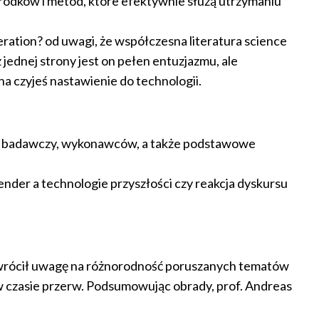
rodków i metod, które efektywnie służą utrzymaniu
eration? od uwagi, że współczesna literatura science
 jednej strony jest on pełen entuzjazmu, ale
a czyjeś nastawienie do technologii.
es badawczy, wykonawców, a także podstawowe
nder a technologie przyszłości czy reakcja dyskursu
zwrócił uwagę na różnorodność poruszanych tematów
w czasie przerw. Podsumowując obrady, prof. Andreas