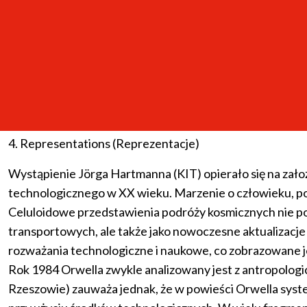
zwłaszcza łacińskie, pozytywnie odnosiło się do pracy lu
Na gruncie technologii teatralnej wyjątkowe miejsce zajm
przedstawień dramatycznych, w których zwyczajne obiekty 
postrzegane są w akcji dramatycznej jako bohaterowie l
Prof. Andreas Böhn przedstawił prezentację multimedial
badawczych.
4. Representations (Reprezentacje)
Wystąpienie Jörga Hartmanna (KIT) opierało się na zało
technologicznego w XX wieku. Marzenie o człowieku, po
Celuloidowe przedstawienia podróży kosmicznych nie po
transportowych, ale także jako nowoczesne aktualizacje
rozważania technologiczne i naukowe, co zobrazowane j
Rok 1984 Orwella zwykle analizowany jest z antropologi
Rzeszowie) zauważa jednak, że w powieści Orwella system 