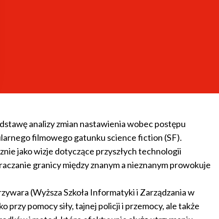
s mechanicae były zaliczane do filozofii (scientia).
ole. Anna Madys zauważa, że istnieją także takie typy
iele cech ludzkich (albo nie mają ich wcale),
mującą m.in. informacje o kadrze naukowej i projektach
podstawę analizy zmian nastawienia wobec postępu
arnego filmowego gatunku science fiction (SF).
ie jako wizje dotyczące przyszłych technologii
zekraczanie granicy między znanym a nieznanym prowokuje
rzywara (Wyższa Szkoła Informatyki i Zarządzania w
rzy pomocy siły, tajnej policji i przemocy, ale także