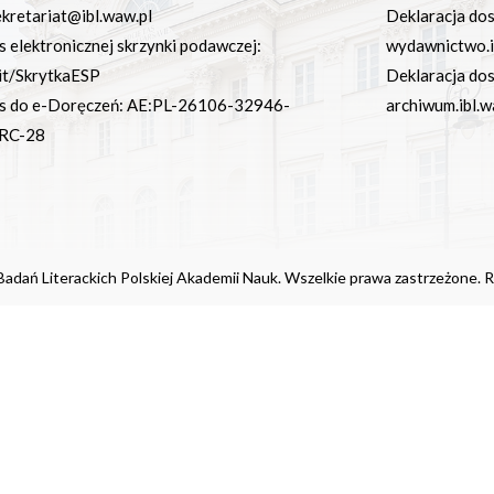
ekretariat@ibl.waw.pl
Deklaracja do
s elektronicznej skrzynki podawczej:
wydawnictwo.i
it/SkrytkaESP
Deklaracja do
s do e-Doręczeń: AE:PL-26106-32946-
archiwum.ibl.w
RC-28
adań Literackich Polskiej Akademii Nauk. Wszelkie prawa zastrzeżone. R