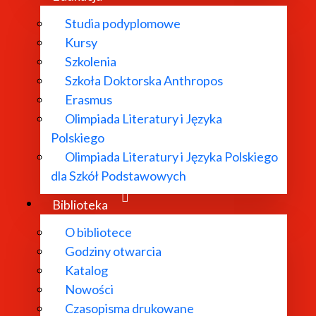
Studia podyplomowe
Kursy
hnologicznemu przejściu na media cyfrowe, opowiadał Domi
Szkolenia
ych techniką cyfrową, jakby zostały one zrobione kilkadzie
Szkoła Doktorska Anthropos
Erasmus
 remediacji do analizy piśmiennictwa elektronicznego na 
Olimpiada Literatury i Języka
sem elektronicznym tworzy nową formę piśmiennictwa, fu
Polskiego
 staropolskiego piśmiennictwa bukolicznego i silnego wpł
Olimpiada Literatury i Języka Polskiego
 niż zakorzeniona już w tym czasie w Polsce technologia dr
dla Szkół Podstawowych
owic, Gawiński i Wieszczycki.
Biblioteka
O bibliotece
łowanym Beyond verbal coding. Images in texts zwrócił u
Godziny otwarcia
ckie i wizualne. Koncentrując się na różnych implikacjac
Katalog
Nowości
Czasopisma drukowane