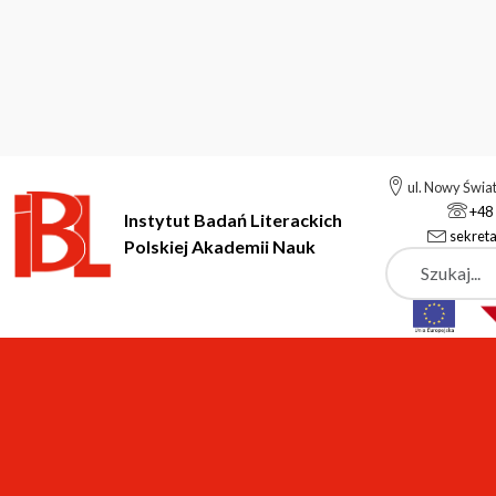
ul. Nowy Świa
+48 
Instytut Badań Literackich
sekreta
Polskiej Akademii Nauk
Szukaj
Instytut Badań Literackich Polskiej Akademii Nauk
Podstrony
Podstrony
25.09.2012