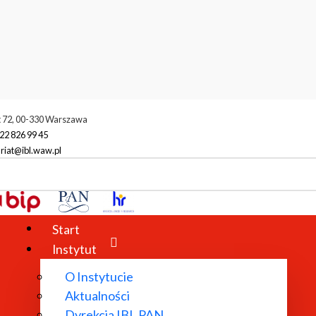
t 72, 00-330 Warszawa
22 826 99 45
riat@ibl.waw.pl
Sprawozdanie z Konferencji naukowej "Literatura i technologia" (8 pa
Start
Instytut
O Instytucie
Aktualności
Dyrekcja IBL PAN