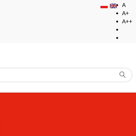
A
A+
A++
ździernika 2012)