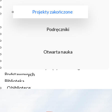
Podręczniki
Repozytorium RCIN
Projekty zakończone
Otwarta nauka
Edukacja
Studia podyplomowe
Podręczniki
Kursy
Szkolenia
Szkoła Doktorska Anthropos
Otwarta nauka
Erasmus
Olimpiada Literatury i Języka Polskiego
Olimpiada Literatury i Języka Polskiego dla Szkół
Podstawowych
Biblioteka
O bibliotece
Godziny otwarcia
Katalog
Nowości