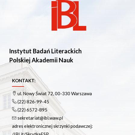
Czasopisma drukowane prenumerowane w 2026 roku
Czasopisma on-line prenumerowane w 2026 roku
Wydawnictwo
O Wydawnictwie
Czasopisma
Biblioteka Pisarzy Staropolskich
Instytut Badań Literackich
Biblioteka Pisarzy Polskiego Oświecenia
Polskiej Akademii Nauk
Nowa Biblioteka Romantyczna
Otwarta Nauka – Publikacje
Dla Pracowników IBL
KONTAKT:
Zarządzenia Dyrektora IBL
Decyzje Dyrektora IBL
ul. Nowy Świat 72, 00-330 Warszawa
Komunikaty Dyrekcji IBL
(22) 826-99-45
Regulaminy IBL
(22) 6572-895
HR Excellence in Research
sekretariat@ibl.waw.pl
Pliki do pobrania
adres elektronicznej skrzynki podawczej:
Inne akty wewnętrzne IBL
/IBLit/SkrytkaESP