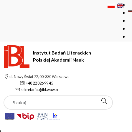
Instytut Badań Literackich
Polskiej Akademii Nauk
Instytut Badań Literackich Polskiej Akademii Nauk
ul. Nowy Świat 72, 00-330 Warszawa
Nauka i badania
Projekty
Projekty zakończone
+48 22 826 99 45
Anna Artwińska, Poeta w służbie polityki. O Mickiewiczu w
sekretariat@ibl.waw.pl
PRL i Goethem w NRD
Szukaj
Projekty zakończone