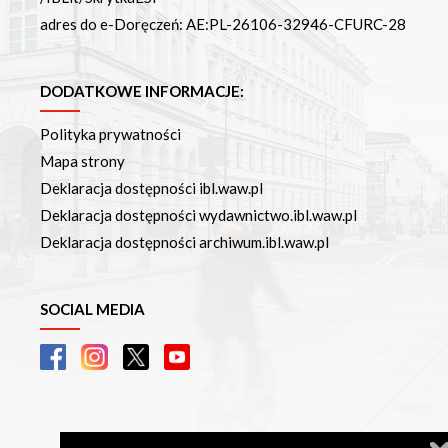
Poczta ibl.waw.pl
adres do e-Doręczeń: AE:PL-26106-32946-CFURC-28
Kontakt
DODATKOWE INFORMACJE:
Polityka prywatności
Mapa strony
Deklaracja dostępności ibl.waw.pl
Deklaracja dostępności wydawnictwo.ibl.waw.pl
Deklaracja dostępności archiwum.ibl.waw.pl
SOCIAL MEDIA