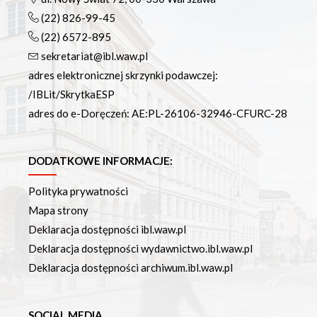
(22) 826-99-45
(22) 6572-895
sekretariat@ibl.waw.pl
adres elektronicznej skrzynki podawczej:
/IBLit/SkrytkaESP
adres do e-Doręczeń: AE:PL-26106-32946-CFURC-28
DODATKOWE INFORMACJE:
Polityka prywatności
Mapa strony
Deklaracja dostępności ibl.waw.pl
Deklaracja dostępności wydawnictwo.ibl.waw.pl
Deklaracja dostępności archiwum.ibl.waw.pl
SOCIAL MEDIA