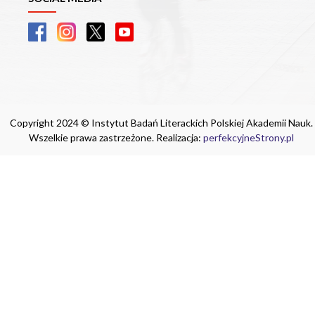
Copyright 2024 © Instytut Badań Literackich Polskiej Akademii Nauk.
Wszelkie prawa zastrzeżone. Realizacja:
perfekcyjneStrony.pl
Ta witryna wykorzystuje pliki cookie. Są
one niezbędne do tego, aby jak najlepiej
wykorzystać zasoby strony internetowej,
na której się znajdujesz. Żadna ze
znajdujących się w nich informacji, nie
będzie służyć do zidentyfikowania
Ciebie.