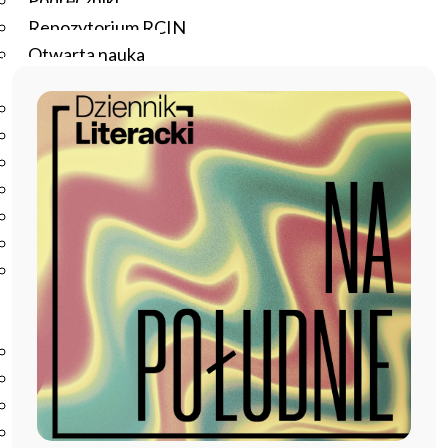
Podręczniki
Repozytorium RCIN
Otwarta nauka
Edukacja
Studia podyplomowe
Kursy
Szkolenia
Szkoła Doktorska Anthropos
Erasmus
Olimpiada Literatury i Języka Polskiego
Olimpiada Literatury i Języka Polskiego dla Szkół
Podstawowych
Biblioteka
O bibliotece
Godziny otwarcia
Katalog
Nowości