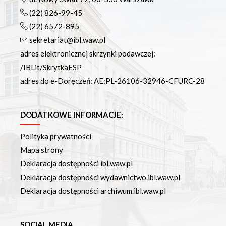
(22) 826-99-45
(22) 6572-895
sekretariat@ibl.waw.pl
adres elektronicznej skrzynki podawczej:
/IBLit/SkrytkaESP
adres do e-Doręczeń: AE:PL-26106-32946-CFURC-28
DODATKOWE INFORMACJE:
Polityka prywatności
Mapa strony
Deklaracja dostępności ibl.waw.pl
Deklaracja dostępności wydawnictwo.ibl.waw.pl
Deklaracja dostępności archiwum.ibl.waw.pl
SOCIAL MEDIA