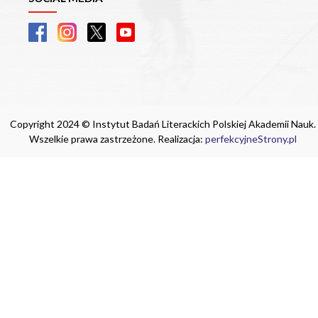
Copyright 2024 © Instytut Badań Literackich Polskiej Akademii Nauk.
Wszelkie prawa zastrzeżone. Realizacja:
perfekcyjneStrony.pl
Ta witryna wykorzystuje pliki cookie. Są
one niezbędne do tego, aby jak najlepiej
wykorzystać zasoby strony internetowej,
na której się znajdujesz. Żadna ze
znajdujących się w nich informacji, nie
będzie służyć do zidentyfikowania
Ciebie.