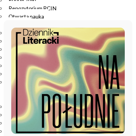
Podręczniki
Repozytorium RCIN
Otwarta nauka
Edukacja
Studia podyplomowe
Kursy
Szkolenia
Szkoła Doktorska Anthropos
Erasmus
Olimpiada Literatury i Języka Polskiego
Olimpiada Literatury i Języka Polskiego dla Szkół
Podstawowych
Biblioteka
O bibliotece
Godziny otwarcia
Katalog
Nowości