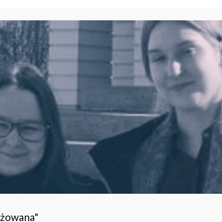
ażowana"