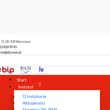
t 72, 00-330 Warszawa
22 826 99 45
riat@ibl.waw.pl
Start
Instytut
O Instytucie
Aktualności
Dyrekcja IBL PAN