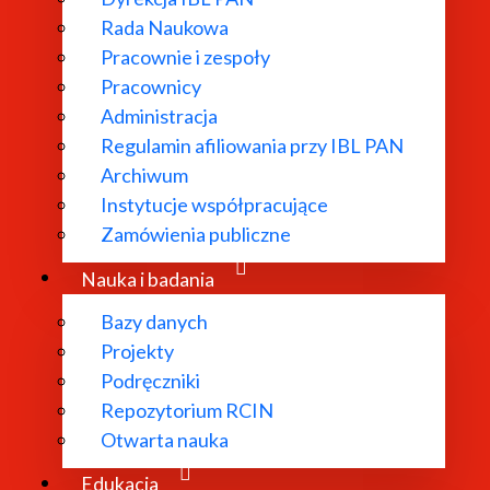
Rada Naukowa
Pracownie i zespoły
Pracownicy
ł powołany w
Administracja
Regulamin afiliowania przy IBL PAN
dań
Archiwum
 literatury
Instytucje współpracujące
bliograficzne i
Zamówienia publiczne
 edytorskie.
Nauka i badania
Bazy danych
Projekty
Podręczniki
Repozytorium RCIN
Otwarta nauka
Edukacja