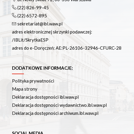
(22) 826-99-45
(22) 6572-895
sekretariat@ibl.waw.pl
adres elektronicznej skrzynki podawczej:
/IBLit/SkrytkaESP
adres do e-Doręczeń: AE:PL-26106-32946-CFURC-28
DODATKOWE INFORMACJE:
Polityka prywatności
Mapa strony
Deklaracja dostępności ibl.waw.pl
Deklaracja dostępności wydawnictwo.ibl.waw.pl
Deklaracja dostępności archiwum.ibl.waw.pl
SOCIAL MEDIA