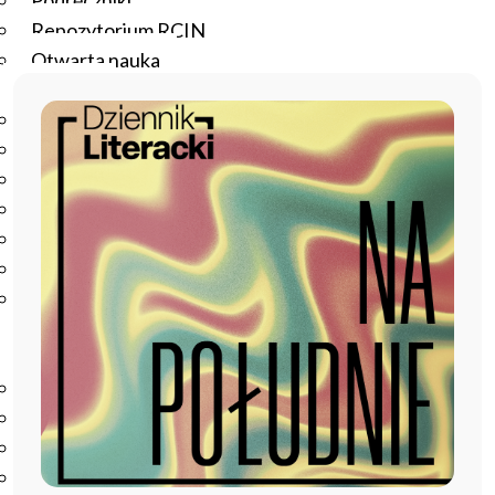
Podręczniki
Repozytorium RCIN
Otwarta nauka
Edukacja
Studia podyplomowe
Kursy
Szkolenia
Szkoła Doktorska Anthropos
Erasmus
Olimpiada Literatury i Języka Polskiego
Olimpiada Literatury i Języka Polskiego dla Szkół
Podstawowych
Biblioteka
O bibliotece
Godziny otwarcia
Katalog
Nowości