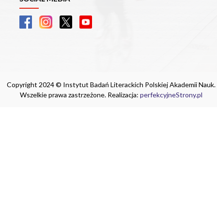
Copyright 2024 © Instytut Badań Literackich Polskiej Akademii Nauk.
Wszelkie prawa zastrzeżone. Realizacja:
perfekcyjneStrony.pl
Ta witryna wykorzystuje pliki cookie. Są
one niezbędne do tego, aby jak najlepiej
wykorzystać zasoby strony internetowej,
na której się znajdujesz. Żadna ze
znajdujących się w nich informacji, nie
będzie służyć do zidentyfikowania
Ciebie.