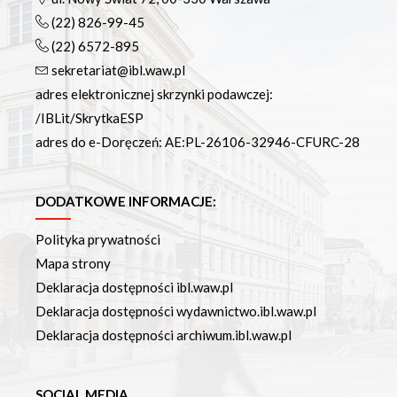
(22) 826-99-45
(22) 6572-895
sekretariat@ibl.waw.pl
adres elektronicznej skrzynki podawczej:
/IBLit/SkrytkaESP
adres do e-Doręczeń: AE:PL-26106-32946-CFURC-28
DODATKOWE INFORMACJE:
Polityka prywatności
Mapa strony
Deklaracja dostępności ibl.waw.pl
Deklaracja dostępności wydawnictwo.ibl.waw.pl
Deklaracja dostępności archiwum.ibl.waw.pl
SOCIAL MEDIA