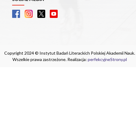
Copyright 2024 © Instytut Badań Literackich Polskiej Akademii Nauk.
Wszelkie prawa zastrzeżone. Realizacja:
perfekcyjneStrony.pl
Ta witryna wykorzystuje pliki cookie. Są
one niezbędne do tego, aby jak najlepiej
wykorzystać zasoby strony internetowej,
na której się znajdujesz. Żadna ze
znajdujących się w nich informacji, nie
będzie służyć do zidentyfikowania
Ciebie.