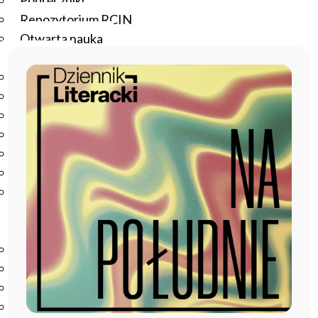
Podręczniki
Repozytorium RCIN
Otwarta nauka
Edukacja
Studia podyplomowe
Kursy
Szkolenia
Szkoła Doktorska Anthropos
Erasmus
Olimpiada Literatury i Języka Polskiego
Olimpiada Literatury i Języka Polskiego dla Szkół
Podstawowych
Biblioteka
O bibliotece
Godziny otwarcia
Katalog
Nowości