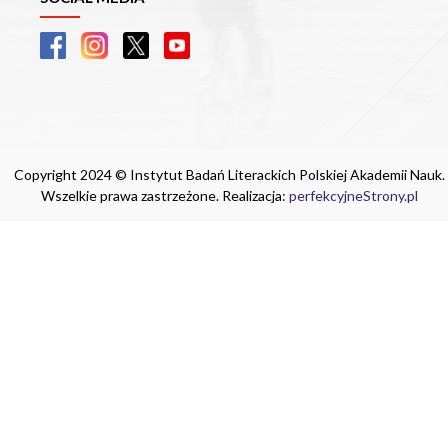
Copyright 2024 © Instytut Badań Literackich Polskiej Akademii Nauk.
Wszelkie prawa zastrzeżone. Realizacja:
perfekcyjneStrony.pl
Ta witryna wykorzystuje pliki cookie. Są
one niezbędne do tego, aby jak najlepiej
wykorzystać zasoby strony internetowej,
na której się znajdujesz. Żadna ze
znajdujących się w nich informacji, nie
będzie służyć do zidentyfikowania
Ciebie.