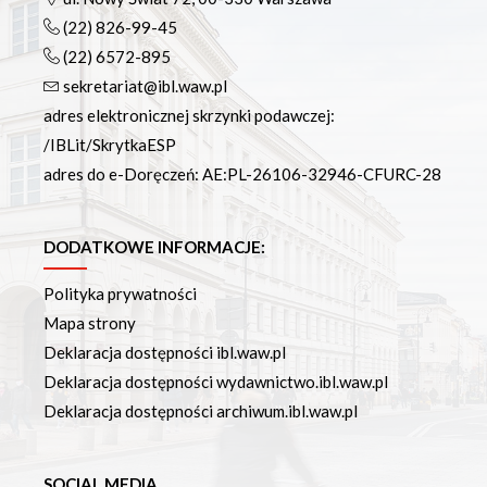
(22) 826-99-45
(22) 6572-895
sekretariat@ibl.waw.pl
adres elektronicznej skrzynki podawczej:
/IBLit/SkrytkaESP
adres do e-Doręczeń: AE:PL-26106-32946-CFURC-28
DODATKOWE INFORMACJE:
Polityka prywatności
Mapa strony
Deklaracja dostępności ibl.waw.pl
Deklaracja dostępności wydawnictwo.ibl.waw.pl
Deklaracja dostępności archiwum.ibl.waw.pl
SOCIAL MEDIA