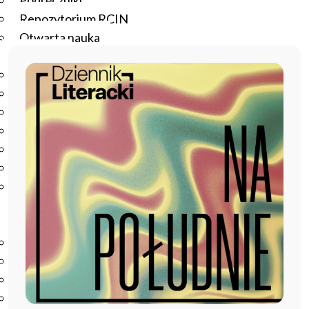
Podręczniki
Repozytorium RCIN
Otwarta nauka
Edukacja
Studia podyplomowe
Kursy
Szkolenia
Szkoła Doktorska Anthropos
Erasmus
Olimpiada Literatury i Języka Polskiego
Olimpiada Literatury i Języka Polskiego dla Szkół
Podstawowych
Biblioteka
O bibliotece
Godziny otwarcia
Katalog
Nowości