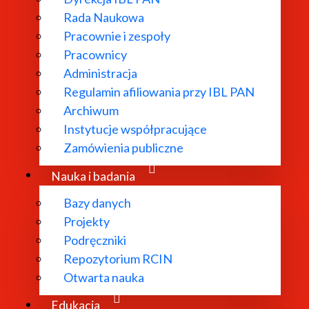
Rada Naukowa
Pracownie i zespoły
Pracownicy
ł powołany w
Administracja
Regulamin afiliowania przy IBL PAN
dań
Archiwum
 literatury
Instytucje współpracujące
bliograficzne i
Zamówienia publiczne
 edytorskie.
Nauka i badania
Bazy danych
Projekty
Podręczniki
Repozytorium RCIN
Otwarta nauka
Edukacja