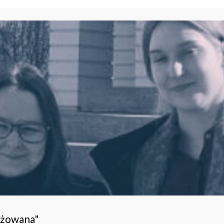
ażowana"