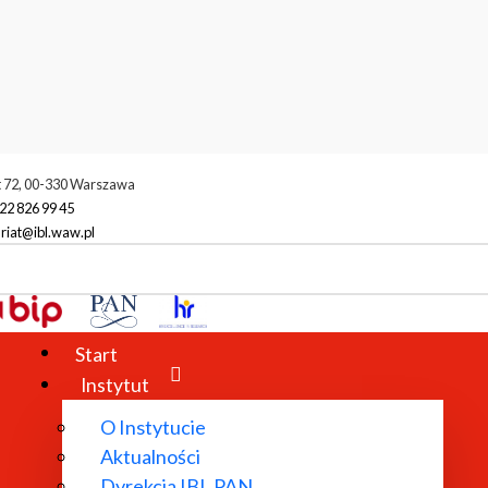
t 72, 00-330 Warszawa
22 826 99 45
riat@ibl.waw.pl
Start
Instytut
O Instytucie
Aktualności
Dyrekcja IBL PAN