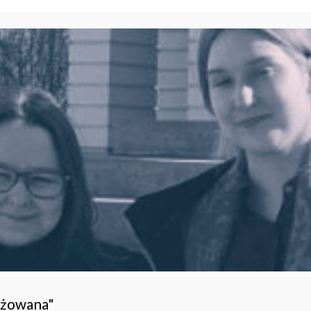
ażowana"