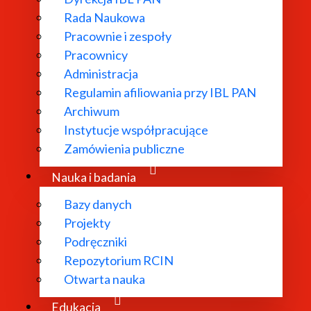
Rada Naukowa
Pracownie i zespoły
Pracownicy
ł powołany w
Administracja
Regulamin afiliowania przy IBL PAN
dań
Archiwum
 literatury
Instytucje współpracujące
bliograficzne i
Zamówienia publiczne
 edytorskie.
Nauka i badania
Bazy danych
Projekty
Podręczniki
Repozytorium RCIN
Otwarta nauka
Edukacja