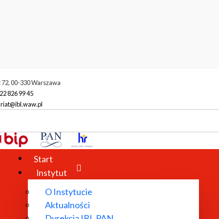
t 72, 00-330 Warszawa
22 826 99 45
riat@ibl.waw.pl
Start
Instytut
O Instytucie
Aktualności
Dyrekcja IBL PAN