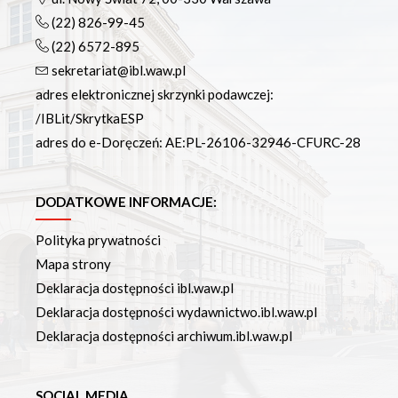
(22) 826-99-45
(22) 6572-895
sekretariat@ibl.waw.pl
adres elektronicznej skrzynki podawczej:
/IBLit/SkrytkaESP
adres do e-Doręczeń: AE:PL-26106-32946-CFURC-28
DODATKOWE INFORMACJE:
Polityka prywatności
Mapa strony
Deklaracja dostępności ibl.waw.pl
Deklaracja dostępności wydawnictwo.ibl.waw.pl
Deklaracja dostępności archiwum.ibl.waw.pl
SOCIAL MEDIA