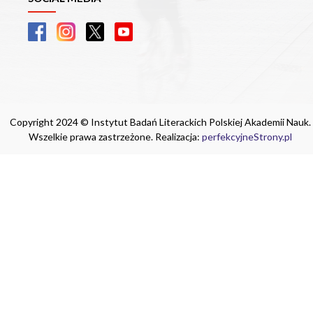
Copyright 2024 © Instytut Badań Literackich Polskiej Akademii Nauk.
Wszelkie prawa zastrzeżone. Realizacja:
perfekcyjneStrony.pl
Ta witryna wykorzystuje pliki cookie. Są
one niezbędne do tego, aby jak najlepiej
wykorzystać zasoby strony internetowej,
na której się znajdujesz. Żadna ze
znajdujących się w nich informacji, nie
będzie służyć do zidentyfikowania
Ciebie.