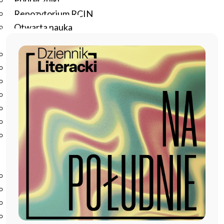
Podręczniki
Repozytorium RCIN
Otwarta nauka
Edukacja
Studia podyplomowe
Kursy
Szkolenia
Szkoła Doktorska Anthropos
Erasmus
Olimpiada Literatury i Języka Polskiego
Olimpiada Literatury i Języka Polskiego dla Szkół
Podstawowych
Biblioteka
O bibliotece
Godziny otwarcia
Katalog
Nowości