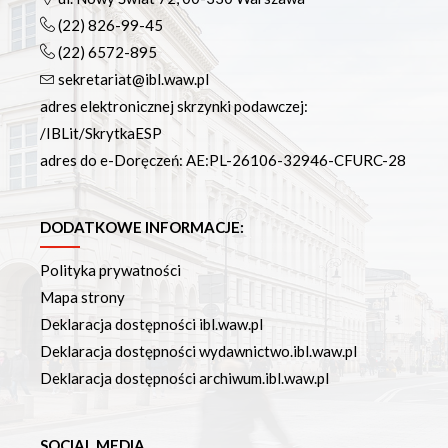
(22) 826-99-45
(22) 6572-895
sekretariat@ibl.waw.pl
adres elektronicznej skrzynki podawczej:
/IBLit/SkrytkaESP
adres do e-Doręczeń: AE:PL-26106-32946-CFURC-28
DODATKOWE INFORMACJE:
Polityka prywatności
Mapa strony
Deklaracja dostępności ibl.waw.pl
Deklaracja dostępności wydawnictwo.ibl.waw.pl
Deklaracja dostępności archiwum.ibl.waw.pl
SOCIAL MEDIA