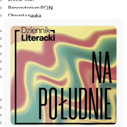
Podręczniki
Repozytorium RCIN
Otwarta nauka
Edukacja
Studia podyplomowe
Kursy
Szkolenia
Szkoła Doktorska Anthropos
Erasmus
Olimpiada Literatury i Języka Polskiego
Olimpiada Literatury i Języka Polskiego dla Szkół
Podstawowych
Biblioteka
O bibliotece
Godziny otwarcia
Katalog
Nowości