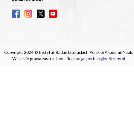
Copyright 2024 © Instytut Badań Literackich Polskiej Akademii Nauk.
Wszelkie prawa zastrzeżone. Realizacja:
perfekcyjneStrony.pl
Ta witryna wykorzystuje pliki cookie. Są
one niezbędne do tego, aby jak najlepiej
wykorzystać zasoby strony internetowej,
na której się znajdujesz. Żadna ze
znajdujących się w nich informacji, nie
będzie służyć do zidentyfikowania
Ciebie.