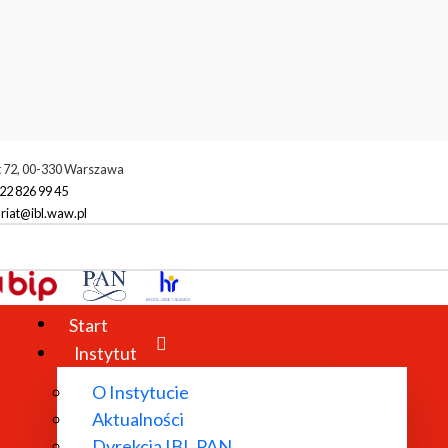
t 72, 00-330 Warszawa
22 826 99 45
riat@ibl.waw.pl
Start
Instytut
O Instytucie
Aktualności
Dyrekcja IBL PAN