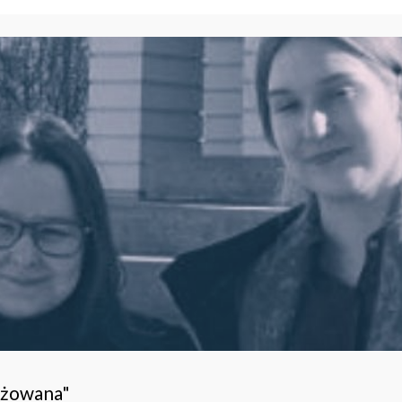
ażowana"