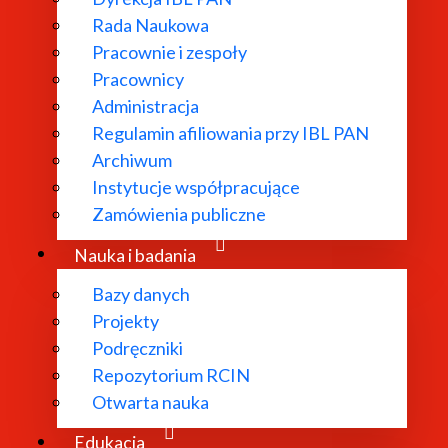
Rada Naukowa
Pracownie i zespoły
Pracownicy
ł powołany w
Administracja
Regulamin afiliowania przy IBL PAN
dań
Archiwum
 literatury
Instytucje współpracujące
bliograficzne i
Zamówienia publiczne
 edytorskie.
Nauka i badania
Bazy danych
Projekty
Podręczniki
Repozytorium RCIN
Otwarta nauka
Edukacja