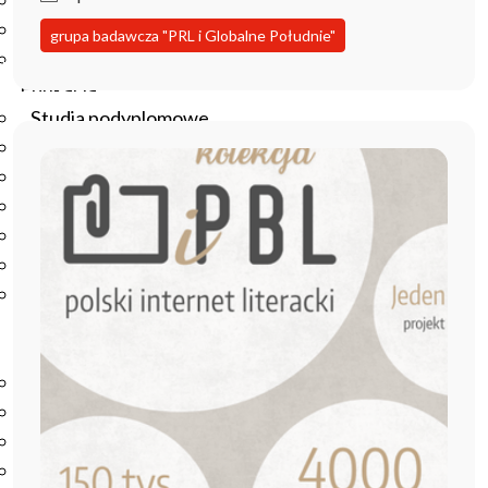
Podręczniki
Repozytorium RCIN
grupa badawcza "PRL i Globalne Południe"
Otwarta nauka
Edukacja
Studia podyplomowe
Kursy
Szkolenia
Szkoła Doktorska Anthropos
Erasmus
Olimpiada Literatury i Języka Polskiego
Olimpiada Literatury i Języka Polskiego dla Szkół
Podstawowych
Biblioteka
O bibliotece
Godziny otwarcia
Katalog
Nowości