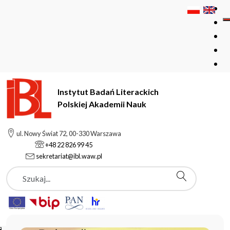
Instytut Badań Literackich
Polskiej Akademii Nauk
Instytut Badań Literackich Polskiej Akademii Nauk
ul. Nowy Świat 72, 00-330 Warszawa
+48 22 826 99 45
sekretariat@ibl.waw.pl
Aktualności
Szukaj