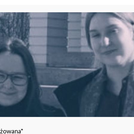
ażowana"