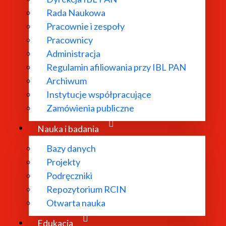
Rada Naukowa
Pracownie i zespoły
Pracownicy
ł powołany w
Administracja
Regulamin afiliowania przy IBL PAN
dań
Archiwum
 literatury
Instytucje współpracujące
bliograficzne i
Zamówienia publiczne
 edytorskie.
Nauka i badania
Bazy danych
Projekty
Podręczniki
Repozytorium RCIN
Otwarta nauka
Edukacja