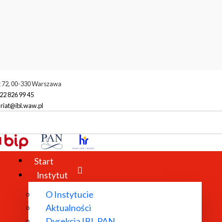
t 72, 00-330 Warszawa
22 826 99 45
riat@ibl.waw.pl
Start
Instytut
O Instytucie
Aktualności
Dyrekcja IBL PAN