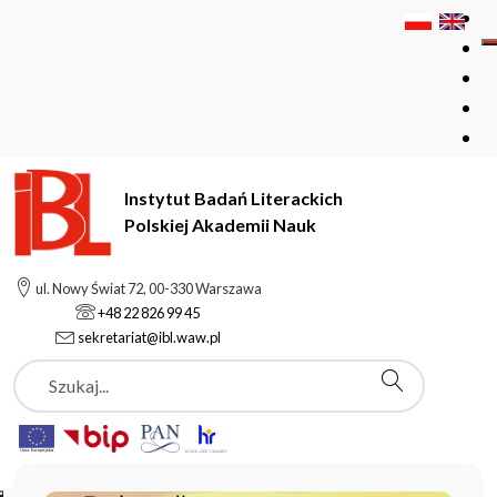
Instytut Badań Literackich
Polskiej Akademii Nauk
Instytut Badań Literackich Polskiej Akademii Nauk
ul. Nowy Świat 72, 00-330 Warszawa
+48 22 826 99 45
sekretariat@ibl.waw.pl
Aktualności
Szukaj