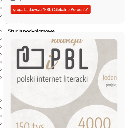
Podręczniki
Repozytorium RCIN
grupa badawcza "PRL i Globalne Południe"
Otwarta nauka
Edukacja
Studia podyplomowe
Kursy
Szkolenia
Szkoła Doktorska Anthropos
Erasmus
Olimpiada Literatury i Języka Polskiego
Olimpiada Literatury i Języka Polskiego dla Szkół
Podstawowych
Biblioteka
O bibliotece
Godziny otwarcia
Katalog
Nowości