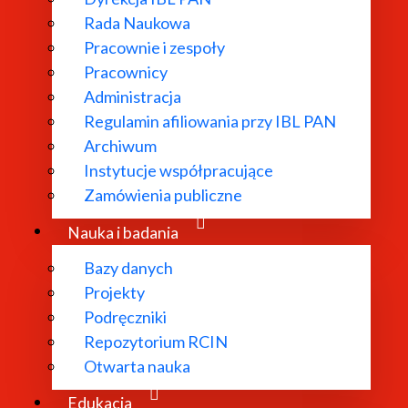
Rada Naukowa
Pracownie i zespoły
Pracownicy
ł powołany w
Administracja
Regulamin afiliowania przy IBL PAN
dań
Archiwum
 literatury
Instytucje współpracujące
bliograficzne i
Zamówienia publiczne
 edytorskie.
Nauka i badania
Bazy danych
Projekty
Podręczniki
Repozytorium RCIN
Otwarta nauka
Edukacja