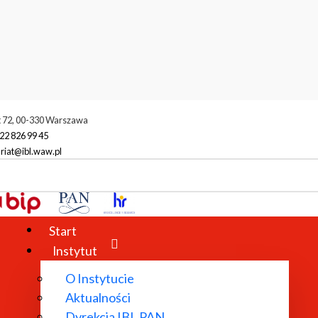
t 72, 00-330 Warszawa
22 826 99 45
riat@ibl.waw.pl
Start
Instytut
O Instytucie
Aktualności
Dyrekcja IBL PAN