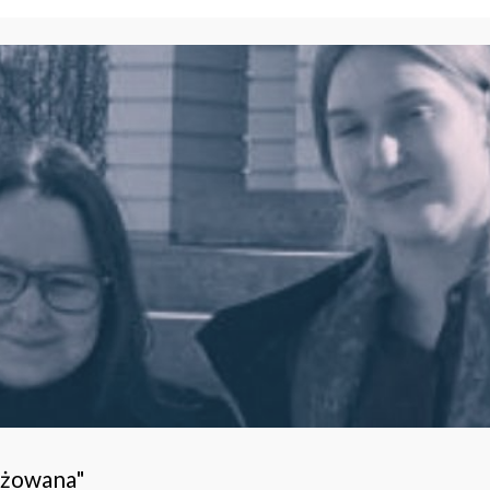
ażowana"