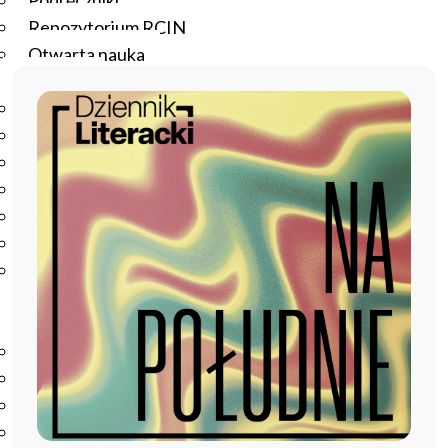
Podręczniki
Repozytorium RCIN
Otwarta nauka
Edukacja
Studia podyplomowe
Kursy
Szkolenia
Szkoła Doktorska Anthropos
Erasmus
Olimpiada Literatury i Języka Polskiego
Olimpiada Literatury i Języka Polskiego dla Szkół
Podstawowych
Biblioteka
O bibliotece
Godziny otwarcia
Katalog
Nowości