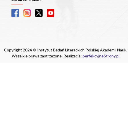
Copyright 2024 © Instytut Badań Literackich Polskiej Akademii Nauk.
Wszelkie prawa zastrzeżone. Realizacja:
perfekcyjneStrony.pl
Ta witryna wykorzystuje pliki cookie. Są
one niezbędne do tego, aby jak najlepiej
wykorzystać zasoby strony internetowej,
na której się znajdujesz. Żadna ze
znajdujących się w nich informacji, nie
będzie służyć do zidentyfikowania
Ciebie.