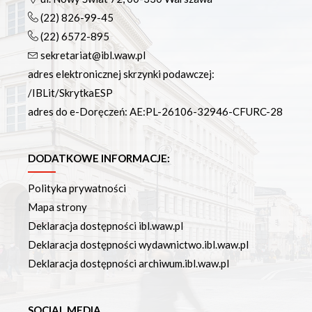
(22) 826-99-45
(22) 6572-895
sekretariat@ibl.waw.pl
adres elektronicznej skrzynki podawczej:
/IBLit/SkrytkaESP
adres do e-Doręczeń: AE:PL-26106-32946-CFURC-28
DODATKOWE INFORMACJE:
Polityka prywatności
Mapa strony
Deklaracja dostępności ibl.waw.pl
Deklaracja dostępności wydawnictwo.ibl.waw.pl
Deklaracja dostępności archiwum.ibl.waw.pl
SOCIAL MEDIA