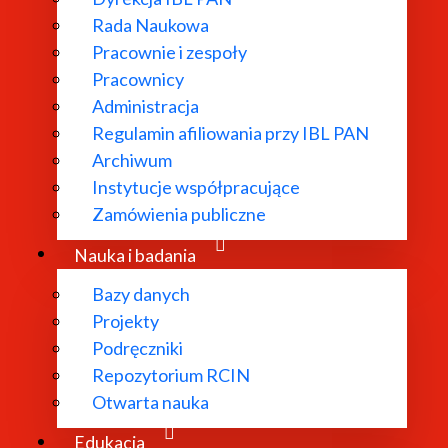
Rada Naukowa
Pracownie i zespoły
Pracownicy
ł powołany w
Administracja
Regulamin afiliowania przy IBL PAN
dań
Archiwum
 literatury
Instytucje współpracujące
bliograficzne i
Zamówienia publiczne
 edytorskie.
Nauka i badania
Bazy danych
Projekty
Podręczniki
Repozytorium RCIN
Otwarta nauka
Edukacja