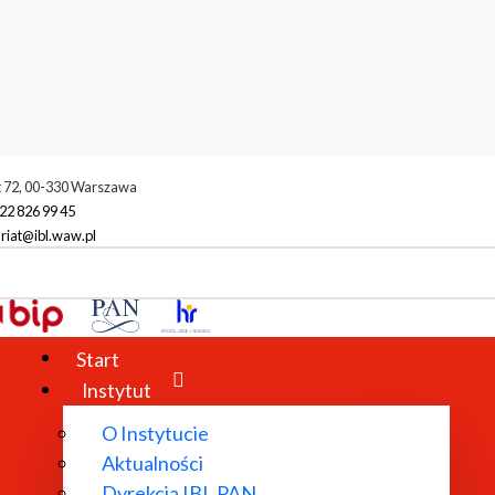
t 72, 00-330 Warszawa
22 826 99 45
riat@ibl.waw.pl
Start
Instytut
O Instytucie
Aktualności
Dyrekcja IBL PAN