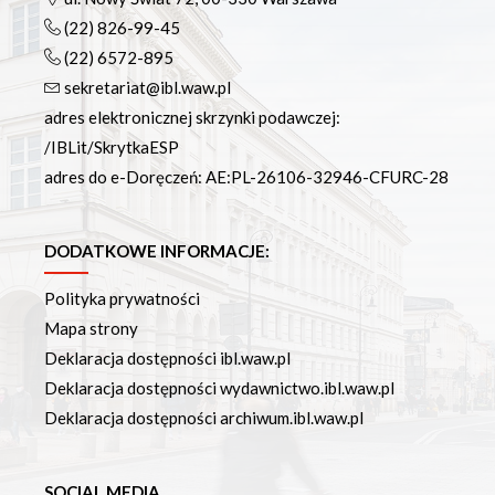
(22) 826-99-45
(22) 6572-895
sekretariat@ibl.waw.pl
adres elektronicznej skrzynki podawczej:
/IBLit/SkrytkaESP
adres do e-Doręczeń: AE:PL-26106-32946-CFURC-28
DODATKOWE INFORMACJE:
Polityka prywatności
Mapa strony
Deklaracja dostępności ibl.waw.pl
Deklaracja dostępności wydawnictwo.ibl.waw.pl
Deklaracja dostępności archiwum.ibl.waw.pl
SOCIAL MEDIA