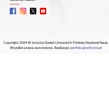
Copyright 2024 © Instytut Badań Literackich Polskiej Akademii Nauk.
Wszelkie prawa zastrzeżone. Realizacja:
perfekcyjneStrony.pl
Ta witryna wykorzystuje pliki cookie. Są
one niezbędne do tego, aby jak najlepiej
wykorzystać zasoby strony internetowej,
na której się znajdujesz. Żadna ze
znajdujących się w nich informacji, nie
będzie służyć do zidentyfikowania
Ciebie.