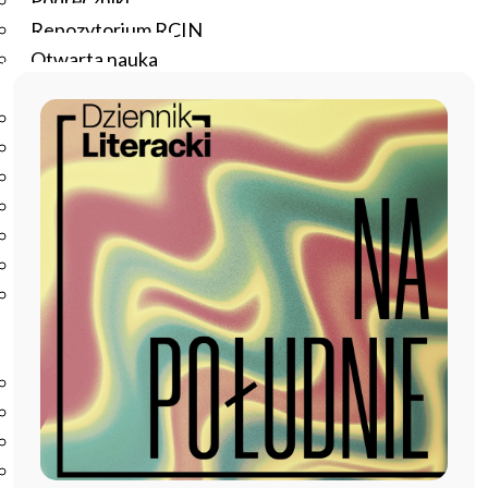
Podręczniki
Repozytorium RCIN
Otwarta nauka
Edukacja
Studia podyplomowe
Kursy
Szkolenia
Szkoła Doktorska Anthropos
Erasmus
Olimpiada Literatury i Języka Polskiego
Olimpiada Literatury i Języka Polskiego dla Szkół
Podstawowych
Biblioteka
O bibliotece
Godziny otwarcia
Katalog
Nowości