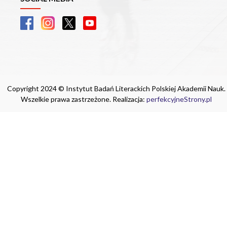
Copyright 2024 © Instytut Badań Literackich Polskiej Akademii Nauk.
Wszelkie prawa zastrzeżone. Realizacja:
perfekcyjneStrony.pl
Ta witryna wykorzystuje pliki cookie. Są
one niezbędne do tego, aby jak najlepiej
wykorzystać zasoby strony internetowej,
na której się znajdujesz. Żadna ze
znajdujących się w nich informacji, nie
będzie służyć do zidentyfikowania
Ciebie.