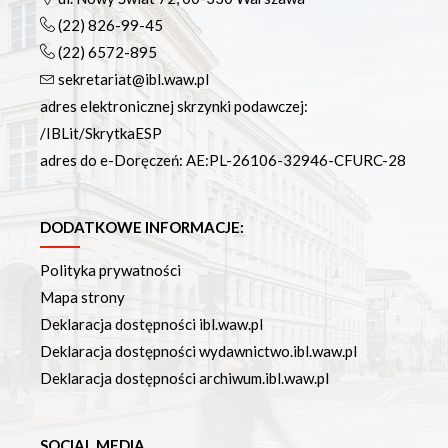
(22) 826-99-45
(22) 6572-895
sekretariat@ibl.waw.pl
adres elektronicznej skrzynki podawczej:
/IBLit/SkrytkaESP
adres do e-Doręczeń: AE:PL-26106-32946-CFURC-28
DODATKOWE INFORMACJE:
Polityka prywatności
Mapa strony
Deklaracja dostępności ibl.waw.pl
Deklaracja dostępności wydawnictwo.ibl.waw.pl
Deklaracja dostępności archiwum.ibl.waw.pl
SOCIAL MEDIA