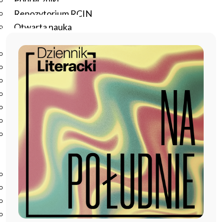
Podręczniki
Repozytorium RCIN
Otwarta nauka
Edukacja
Studia podyplomowe
Kursy
Szkolenia
Szkoła Doktorska Anthropos
Erasmus
Olimpiada Literatury i Języka Polskiego
Olimpiada Literatury i Języka Polskiego dla Szkół
Podstawowych
Biblioteka
O bibliotece
Godziny otwarcia
Katalog
Nowości