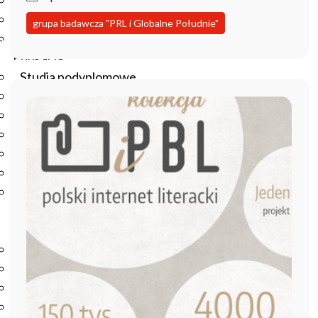
Podręczniki
Repozytorium RCIN
grupa badawcza "PRL i Globalne Południe"
Otwarta nauka
Edukacja
Studia podyplomowe
Kursy
Szkolenia
Szkoła Doktorska Anthropos
Erasmus
Olimpiada Literatury i Języka Polskiego
Olimpiada Literatury i Języka Polskiego dla Szkół
Podstawowych
Biblioteka
O bibliotece
Godziny otwarcia
Katalog
Nowości