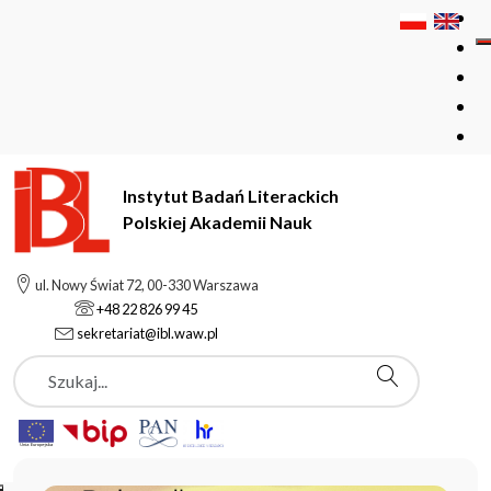
Instytut Badań Literackich
Polskiej Akademii Nauk
Instytut Badań Literackich Polskiej Akademii Nauk
ul. Nowy Świat 72, 00-330 Warszawa
+48 22 826 99 45
sekretariat@ibl.waw.pl
Aktualności
Szukaj