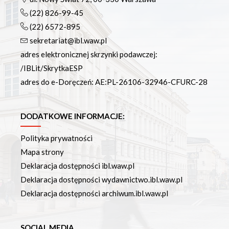
(22) 826-99-45
(22) 6572-895
sekretariat@ibl.waw.pl
adres elektronicznej skrzynki podawczej:
/IBLit/SkrytkaESP
adres do e-Doręczeń: AE:PL-26106-32946-CFURC-28
DODATKOWE INFORMACJE:
Polityka prywatności
Mapa strony
Deklaracja dostępności ibl.waw.pl
Deklaracja dostępności wydawnictwo.ibl.waw.pl
Deklaracja dostępności archiwum.ibl.waw.pl
SOCIAL MEDIA