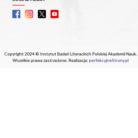
Copyright 2024 © Instytut Badań Literackich Polskiej Akademii Nauk.
Wszelkie prawa zastrzeżone. Realizacja:
perfekcyjneStrony.pl
Ta witryna wykorzystuje pliki cookie. Są
one niezbędne do tego, aby jak najlepiej
wykorzystać zasoby strony internetowej,
na której się znajdujesz. Żadna ze
znajdujących się w nich informacji, nie
będzie służyć do zidentyfikowania
Ciebie.