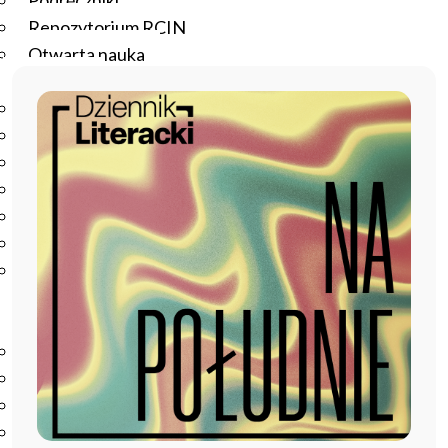
Podręczniki
Repozytorium RCIN
Otwarta nauka
Edukacja
Studia podyplomowe
Kursy
Szkolenia
Szkoła Doktorska Anthropos
Erasmus
Olimpiada Literatury i Języka Polskiego
Olimpiada Literatury i Języka Polskiego dla Szkół
Podstawowych
Biblioteka
O bibliotece
Godziny otwarcia
Katalog
Nowości