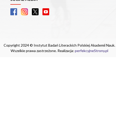
Copyright 2024 © Instytut Badań Literackich Polskiej Akademii Nauk.
Wszelkie prawa zastrzeżone. Realizacja:
perfekcyjneStrony.pl
Ta witryna wykorzystuje pliki cookie. Są
one niezbędne do tego, aby jak najlepiej
wykorzystać zasoby strony internetowej,
na której się znajdujesz. Żadna ze
znajdujących się w nich informacji, nie
będzie służyć do zidentyfikowania
Ciebie.