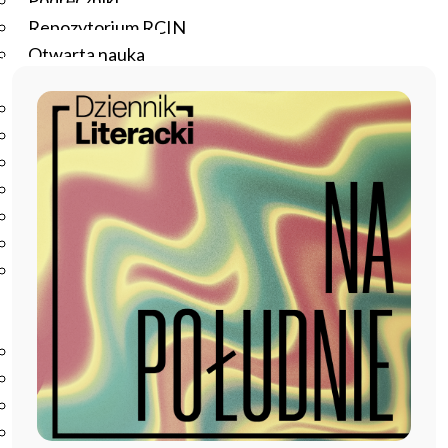
Podręczniki
Repozytorium RCIN
Otwarta nauka
Edukacja
Studia podyplomowe
Kursy
Szkolenia
Szkoła Doktorska Anthropos
Erasmus
Olimpiada Literatury i Języka Polskiego
Olimpiada Literatury i Języka Polskiego dla Szkół
Podstawowych
Biblioteka
O bibliotece
Godziny otwarcia
Katalog
Nowości