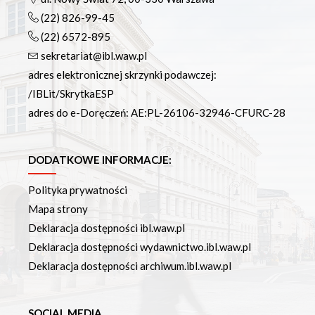
(22) 826-99-45
(22) 6572-895
sekretariat@ibl.waw.pl
adres elektronicznej skrzynki podawczej:
/IBLit/SkrytkaESP
adres do e-Doręczeń: AE:PL-26106-32946-CFURC-28
DODATKOWE INFORMACJE:
Polityka prywatności
Mapa strony
Deklaracja dostępności ibl.waw.pl
Deklaracja dostępności wydawnictwo.ibl.waw.pl
Deklaracja dostępności archiwum.ibl.waw.pl
SOCIAL MEDIA