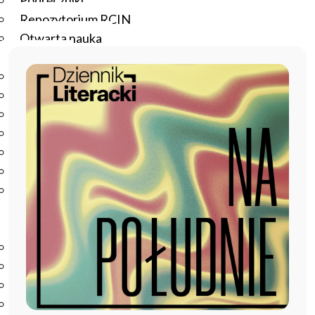
Podręczniki
Repozytorium RCIN
Otwarta nauka
Edukacja
Studia podyplomowe
Kursy
Szkolenia
Szkoła Doktorska Anthropos
Erasmus
Olimpiada Literatury i Języka Polskiego
Olimpiada Literatury i Języka Polskiego dla Szkół
Podstawowych
Biblioteka
O bibliotece
Godziny otwarcia
Katalog
Nowości