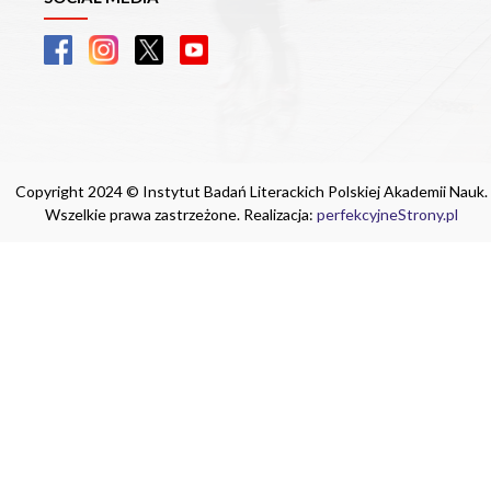
Copyright 2024 © Instytut Badań Literackich Polskiej Akademii Nauk.
Wszelkie prawa zastrzeżone. Realizacja:
perfekcyjneStrony.pl
Ta witryna wykorzystuje pliki cookie. Są
one niezbędne do tego, aby jak najlepiej
wykorzystać zasoby strony internetowej,
na której się znajdujesz. Żadna ze
znajdujących się w nich informacji, nie
będzie służyć do zidentyfikowania
Ciebie.