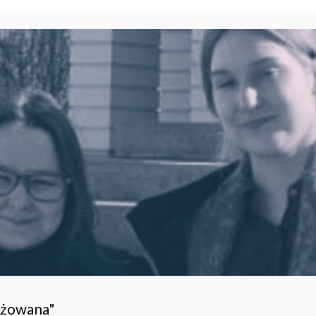
ażowana"