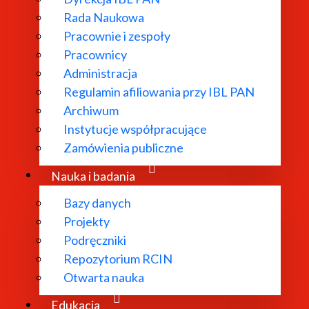
Rada Naukowa
Pracownie i zespoły
Pracownicy
ł powołany w
Administracja
Regulamin afiliowania przy IBL PAN
dań
Archiwum
 literatury
Instytucje współpracujące
bliograficzne i
Zamówienia publiczne
 edytorskie.
Nauka i badania
Bazy danych
Projekty
Podręczniki
Repozytorium RCIN
Otwarta nauka
Edukacja