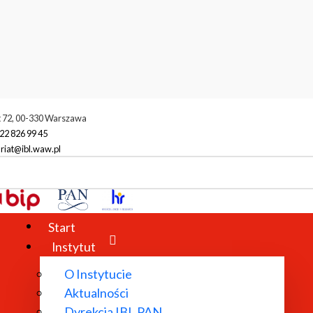
t 72, 00-330 Warszawa
22 826 99 45
riat@ibl.waw.pl
Start
Instytut
O Instytucie
Aktualności
Dyrekcja IBL PAN