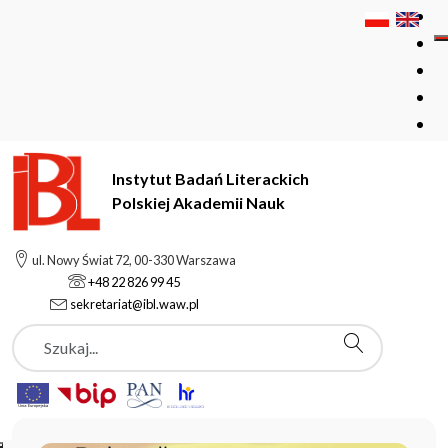
Instytut Badań Literackich
Polskiej Akademii Nauk
Instytut Badań Literackich Polskiej Akademii Nauk
ul. Nowy Świat 72, 00-330 Warszawa
+48 22 826 99 45
sekretariat@ibl.waw.pl
Aktualności
Szukaj