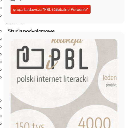
Podręczniki
Repozytorium RCIN
grupa badawcza "PRL i Globalne Południe"
Otwarta nauka
Edukacja
Studia podyplomowe
Kursy
Szkolenia
Szkoła Doktorska Anthropos
Erasmus
Olimpiada Literatury i Języka Polskiego
Olimpiada Literatury i Języka Polskiego dla Szkół
Podstawowych
Biblioteka
O bibliotece
Godziny otwarcia
Katalog
Nowości