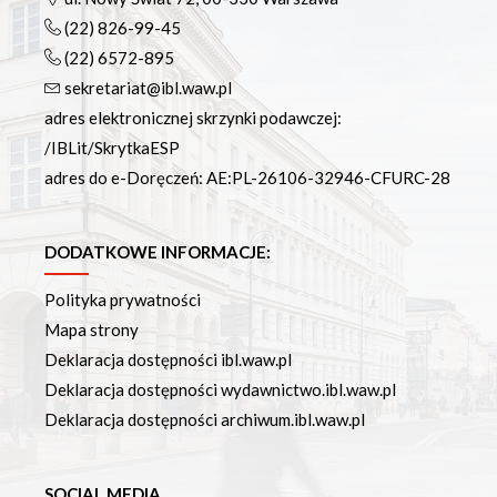
(22) 826-99-45
(22) 6572-895
sekretariat@ibl.waw.pl
adres elektronicznej skrzynki podawczej:
/IBLit/SkrytkaESP
adres do e-Doręczeń: AE:PL-26106-32946-CFURC-28
DODATKOWE INFORMACJE:
Polityka prywatności
Mapa strony
Deklaracja dostępności ibl.waw.pl
Deklaracja dostępności wydawnictwo.ibl.waw.pl
Deklaracja dostępności archiwum.ibl.waw.pl
SOCIAL MEDIA