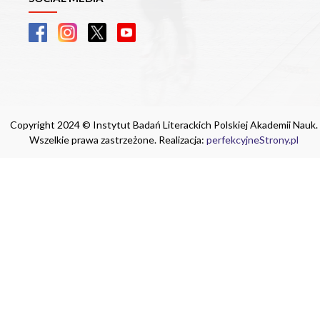
Copyright 2024 © Instytut Badań Literackich Polskiej Akademii Nauk.
Wszelkie prawa zastrzeżone. Realizacja:
perfekcyjneStrony.pl
Ta witryna wykorzystuje pliki cookie. Są
one niezbędne do tego, aby jak najlepiej
wykorzystać zasoby strony internetowej,
na której się znajdujesz. Żadna ze
znajdujących się w nich informacji, nie
będzie służyć do zidentyfikowania
Ciebie.