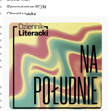
Podręczniki
Repozytorium RCIN
Otwarta nauka
Edukacja
Studia podyplomowe
Kursy
Szkolenia
Szkoła Doktorska Anthropos
Erasmus
Olimpiada Literatury i Języka Polskiego
Olimpiada Literatury i Języka Polskiego dla Szkół
Podstawowych
Biblioteka
O bibliotece
Godziny otwarcia
Katalog
Nowości