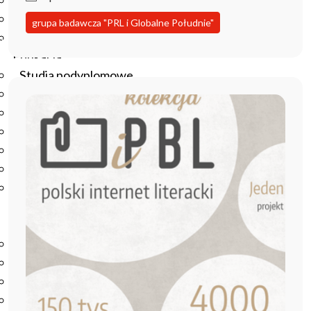
Podręczniki
Repozytorium RCIN
grupa badawcza "PRL i Globalne Południe"
Otwarta nauka
Edukacja
Studia podyplomowe
Kursy
Szkolenia
Szkoła Doktorska Anthropos
Erasmus
Olimpiada Literatury i Języka Polskiego
Olimpiada Literatury i Języka Polskiego dla Szkół
Podstawowych
Biblioteka
O bibliotece
Godziny otwarcia
Katalog
Nowości