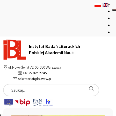
Instytut Badań Literackich
Polskiej Akademii Nauk
Instytut Badań Literackich Polskiej Akademii Nauk
ul. Nowy Świat 72, 00-330 Warszawa
+48 22 826 99 45
sekretariat@ibl.waw.pl
Aktualności
Szukaj