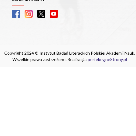
Copyright 2024 © Instytut Badań Literackich Polskiej Akademii Nauk.
Wszelkie prawa zastrzeżone. Realizacja:
perfekcyjneStrony.pl
Ta witryna wykorzystuje pliki cookie. Są
one niezbędne do tego, aby jak najlepiej
wykorzystać zasoby strony internetowej,
na której się znajdujesz. Żadna ze
znajdujących się w nich informacji, nie
będzie służyć do zidentyfikowania
Ciebie.