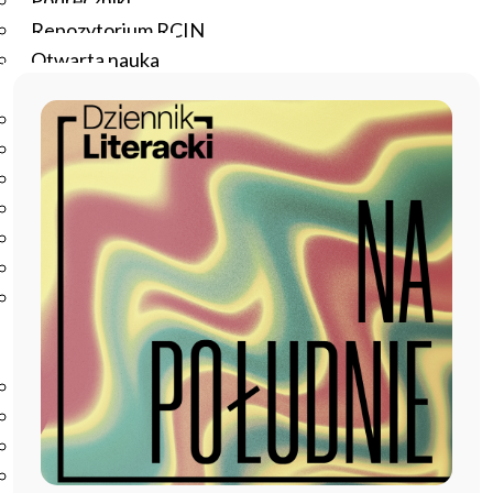
Podręczniki
Repozytorium RCIN
Otwarta nauka
Edukacja
Studia podyplomowe
Kursy
Szkolenia
Szkoła Doktorska Anthropos
Erasmus
Olimpiada Literatury i Języka Polskiego
Olimpiada Literatury i Języka Polskiego dla Szkół
Podstawowych
Biblioteka
O bibliotece
Godziny otwarcia
Katalog
Nowości