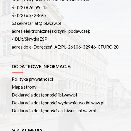
(22) 826-99-45
(22) 6572-895
sekretariat@ibl.waw.pl
adres elektronicznej skrzynki podawczej:
/IBLit/SkrytkaESP
adres do e-Doręczeń: AE:PL-26106-32946-CFURC-28
DODATKOWE INFORMACJE:
Polityka prywatności
Mapa strony
Deklaracja dostępności ibl.waw.pl
Deklaracja dostępności wydawnictwo.ibl.waw.pl
Deklaracja dostępności archiwum.ibl.waw.pl
SOCIAL MEDIA