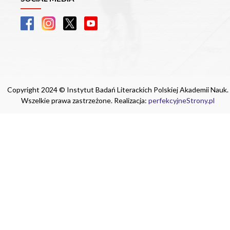
Copyright 2024 © Instytut Badań Literackich Polskiej Akademii Nauk.
Wszelkie prawa zastrzeżone. Realizacja:
perfekcyjneStrony.pl
Ta witryna wykorzystuje pliki cookie. Są
one niezbędne do tego, aby jak najlepiej
wykorzystać zasoby strony internetowej,
na której się znajdujesz. Żadna ze
znajdujących się w nich informacji, nie
będzie służyć do zidentyfikowania
Ciebie.