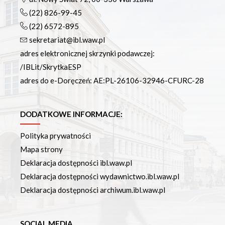
(22) 826-99-45
(22) 6572-895
sekretariat@ibl.waw.pl
adres elektronicznej skrzynki podawczej:
/IBLit/SkrytkaESP
adres do e-Doręczeń: AE:PL-26106-32946-CFURC-28
DODATKOWE INFORMACJE:
Polityka prywatności
Mapa strony
Deklaracja dostępności ibl.waw.pl
Deklaracja dostępności wydawnictwo.ibl.waw.pl
Deklaracja dostępności archiwum.ibl.waw.pl
SOCIAL MEDIA