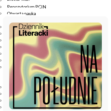
Podręczniki
Repozytorium RCIN
Otwarta nauka
Edukacja
Studia podyplomowe
Kursy
Szkolenia
Szkoła Doktorska Anthropos
Erasmus
Olimpiada Literatury i Języka Polskiego
Olimpiada Literatury i Języka Polskiego dla Szkół
Podstawowych
Biblioteka
O bibliotece
Godziny otwarcia
Katalog
Nowości