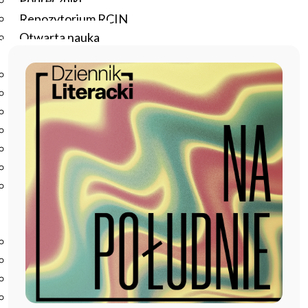
Podręczniki
Repozytorium RCIN
Otwarta nauka
Edukacja
Studia podyplomowe
Kursy
Szkolenia
Szkoła Doktorska Anthropos
Erasmus
Olimpiada Literatury i Języka Polskiego
Olimpiada Literatury i Języka Polskiego dla Szkół
Podstawowych
Biblioteka
O bibliotece
Godziny otwarcia
Katalog
Nowości