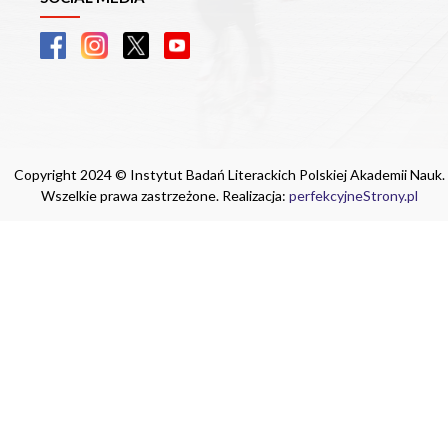
Copyright 2024 © Instytut Badań Literackich Polskiej Akademii Nauk.
Wszelkie prawa zastrzeżone. Realizacja:
perfekcyjneStrony.pl
Ta witryna wykorzystuje pliki cookie. Są
one niezbędne do tego, aby jak najlepiej
wykorzystać zasoby strony internetowej,
na której się znajdujesz. Żadna ze
znajdujących się w nich informacji, nie
będzie służyć do zidentyfikowania
Ciebie.