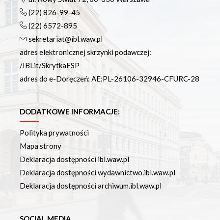
(22) 826-99-45
(22) 6572-895
sekretariat@ibl.waw.pl
adres elektronicznej skrzynki podawczej:
/IBLit/SkrytkaESP
adres do e-Doręczeń: AE:PL-26106-32946-CFURC-28
DODATKOWE INFORMACJE:
Polityka prywatności
Mapa strony
Deklaracja dostępności ibl.waw.pl
Deklaracja dostępności wydawnictwo.ibl.waw.pl
Deklaracja dostępności archiwum.ibl.waw.pl
SOCIAL MEDIA