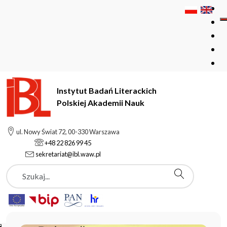
Instytut Badań Literackich
Polskiej Akademii Nauk
Instytut Badań Literackich Polskiej Akademii Nauk
ul. Nowy Świat 72, 00-330 Warszawa
+48 22 826 99 45
sekretariat@ibl.waw.pl
Aktualności
Szukaj