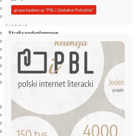
Podręczniki
Repozytorium RCIN
grupa badawcza "PRL i Globalne Południe"
Otwarta nauka
Edukacja
Studia podyplomowe
Kursy
Szkolenia
Szkoła Doktorska Anthropos
Erasmus
Olimpiada Literatury i Języka Polskiego
Olimpiada Literatury i Języka Polskiego dla Szkół
Podstawowych
Biblioteka
O bibliotece
Godziny otwarcia
Katalog
Nowości