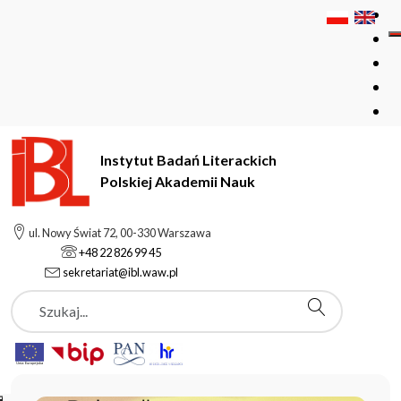
Instytut Badań Literackich
Polskiej Akademii Nauk
Instytut Badań Literackich Polskiej Akademii Nauk
ul. Nowy Świat 72, 00-330 Warszawa
+48 22 826 99 45
sekretariat@ibl.waw.pl
Aktualności
Szukaj