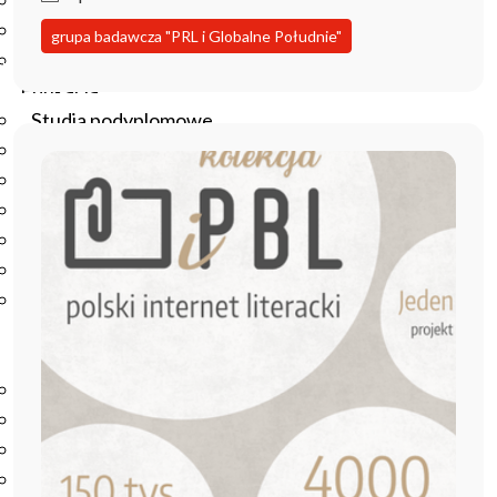
Podręczniki
Repozytorium RCIN
grupa badawcza "PRL i Globalne Południe"
Otwarta nauka
Edukacja
Studia podyplomowe
Kursy
Szkolenia
Szkoła Doktorska Anthropos
Erasmus
Olimpiada Literatury i Języka Polskiego
Olimpiada Literatury i Języka Polskiego dla Szkół
Podstawowych
Biblioteka
O bibliotece
Godziny otwarcia
Katalog
Nowości