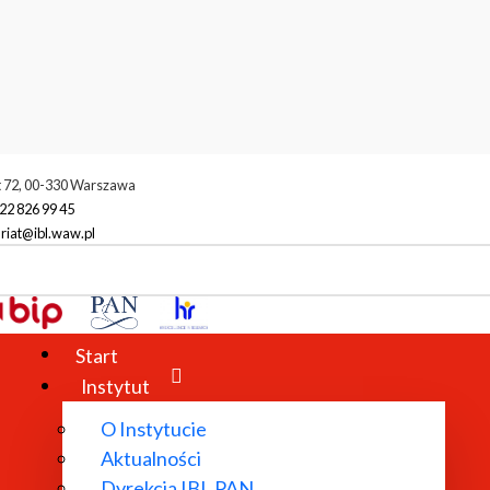
t 72, 00-330 Warszawa
22 826 99 45
riat@ibl.waw.pl
Start
Instytut
O Instytucie
Aktualności
Dyrekcja IBL PAN