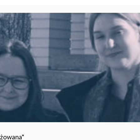
ażowana"