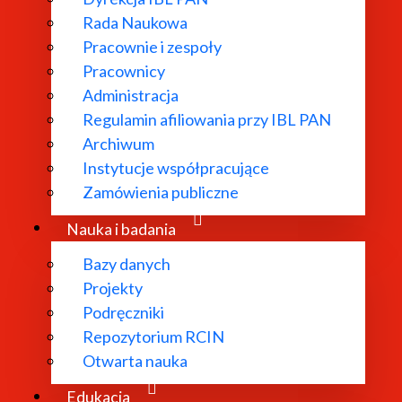
Rada Naukowa
Pracownie i zespoły
Pracownicy
ł powołany w
Administracja
Regulamin afiliowania przy IBL PAN
dań
Archiwum
 literatury
Instytucje współpracujące
bliograficzne i
Zamówienia publiczne
 edytorskie.
Nauka i badania
Bazy danych
Projekty
Podręczniki
Repozytorium RCIN
Otwarta nauka
Edukacja