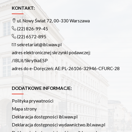
Podręczniki
Repozytorium RCIN
KONTAKT:
Otwarta nauka
ul. Nowy Świat 72, 00-330 Warszawa
Edukacja
(22) 826-99-45
Studia podyplomowe
(22) 6572-895
Kursy
sekretariat@ibl.waw.pl
Szkolenia
adres elektronicznej skrzynki podawczej:
Szkoła Doktorska Anthropos
/IBLit/SkrytkaESP
Erasmus
adres do e-Doręczeń: AE:PL-26106-32946-CFURC-28
Olimpiada Literatury i Języka Polskiego
Olimpiada Literatury i Języka Polskiego dla Szkół
Podstawowych
DODATKOWE INFORMACJE:
Biblioteka
Polityka prywatności
O bibliotece
Mapa strony
Godziny otwarcia
Deklaracja dostępności ibl.waw.pl
Katalog
Deklaracja dostępności wydawnictwo.ibl.waw.pl
Nowości