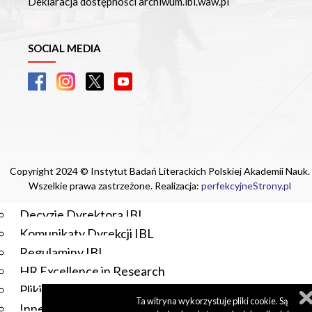
Deklaracja dostępności archiwum.ibl.waw.pl
Czasopisma drukowane prenumerowane w 2026 roku
Czasopisma on-line prenumerowane w 2026 roku
Wydawnictwo
SOCIAL MEDIA
O Wydawnictwie
Czasopisma
Biblioteka Pisarzy Staropolskich
Biblioteka Pisarzy Polskiego Oświecenia
Nowa Biblioteka Romantyczna
Otwarta Nauka – Publikacje
Copyright 2024 © Instytut Badań Literackich Polskiej Akademii Nauk.
Dla Pracowników IBL
Wszelkie prawa zastrzeżone. Realizacja:
perfekcyjneStrony.pl
Zarządzenia Dyrektora IBL
Decyzje Dyrektora IBL
Komunikaty Dyrekcji IBL
Regulaminy IBL
HR Excellence in Research
Pliki do pobrania
Ta witryna wykorzystuje pliki cookie. Są
Inne akty wewnętrzne IBL