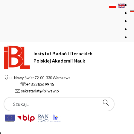
Instytut Badań Literackich
Polskiej Akademii Nauk
Instytut Badań Literackich Polskiej Akademii Nauk
Podstrony
ul. Nowy Świat 72, 00-330 Warszawa
Szkoła Historycznego Dokumentu Filmowego
+48 22 826 99 45
sekretariat@ibl.waw.pl
Szukaj
Podstrony