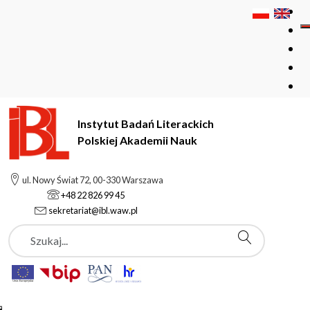
Instytut Badań Literackich
Polskiej Akademii Nauk
Instytut Badań Literackich Polskiej Akademii Nauk
Podstrony
ul. Nowy Świat 72, 00-330 Warszawa
Strona Główna
+48 22 826 99 45
sekretariat@ibl.waw.pl
Szukaj
Podstrony