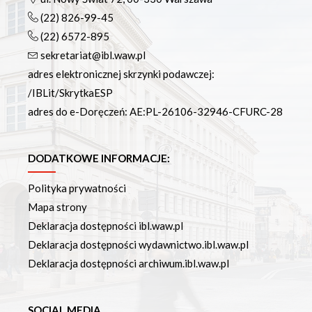
Podręczniki
(22) 826-99-45
Repozytorium RCIN
(22) 6572-895
Otwarta nauka
sekretariat@ibl.waw.pl
Edukacja
adres elektronicznej skrzynki podawczej:
Studia podyplomowe
/IBLit/SkrytkaESP
Kursy
adres do e-Doręczeń: AE:PL-26106-32946-CFURC-28
Szkolenia
Szkoła Doktorska Anthropos
Erasmus
DODATKOWE INFORMACJE:
Olimpiada Literatury i Języka Polskiego
Olimpiada Literatury i Języka Polskiego dla Szkół
Polityka prywatności
Podstawowych
Mapa strony
Biblioteka
Deklaracja dostępności ibl.waw.pl
O bibliotece
Deklaracja dostępności wydawnictwo.ibl.waw.pl
Godziny otwarcia
Deklaracja dostępności archiwum.ibl.waw.pl
Katalog
Nowości
SOCIAL MEDIA