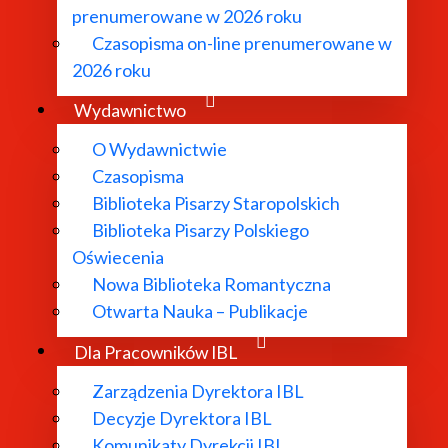
l
prenumerowane w 2026 roku
lik@ibl.waw.pl
Czasopisma on-line prenumerowane w
2026 roku
.pl
Wydawnictwo
O Wydawnictwie
ibl.waw.pl
Czasopisma
esearch of the Polish Academy of Sciences was founded in Oc
Biblioteka Pisarzy Staropolskich
nto the digital culture. The Centre coordinates digital ac
Biblioteka Pisarzy Polskiego
Oświecenia
Nowa Biblioteka Romantyczna
Otwarta Nauka – Publikacje
Dla Pracowników IBL
iographical and lexicographical projects, such as the Polis
Zarządzenia Dyrektora IBL
Decyzje Dyrektora IBL
ory of Scientific Institutes, the IBL PAN Repository, the I
Komunikaty Dyrekcji IBL