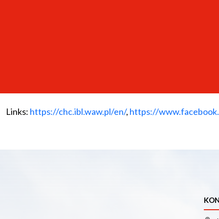
Digital scholarly editing - developing tools and IT reso
Research on digital literary culture and new forms of l
Dissemination of information in the literary studies 
Popularization of knowledge about literature, i.a. vi
Digital Humanities Centre cooperates closely with thre
Polish Literature, and Department of Current Bibliogra
Links:
https://chc.ibl.waw.pl/en/
,
https://www.facebook
KON