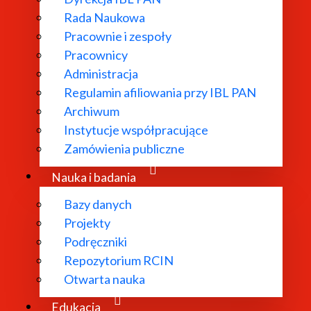
Rada Naukowa
l.
Pracownie i zespoły
Pracownicy
Administracja
Regulamin afiliowania przy IBL PAN
iej.maryl@.ibl.waw.pl
Archiwum
Instytucje współpracujące
.waw.pl
Zamówienia publiczne
ibl.waw.pl
Nauka i badania
w.pl
Bazy danych
Projekty
.waw.pl
Podręczniki
Repozytorium RCIN
Otwarta nauka
l
eugutt@ibl.waw.pl
Edukacja