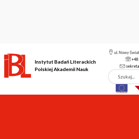
ul. Nowy Świa
+48 
Instytut Badań Literackich
sekreta
Polskiej Akademii Nauk
Szukaj
Instytut Badań Literackich Polskiej Akademii Nauk
Podstrony
Podstrony
Digital Humanities Centre (CHC)