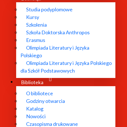
Studia podyplomowe
Kursy
waw.pl
Szkolenia
Szkoła Doktorska Anthropos
l
Erasmus
w.pl
Olimpiada Literatury i Języka
waw.pl
Polskiego
Olimpiada Literatury i Języka Polskiego
rosinski@ibl.waw.pl
dla Szkół Podstawowych
k@ibl.waw.pl
rska@ibl.waw.pl
Biblioteka
szynski@ibl.waw.pl
O bibliotece
.waw.pl
Godziny otwarcia
Katalog
w.pl
Nowości
umerle@ibl.waw.pl
Czasopisma drukowane