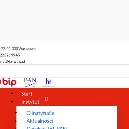
t 72, 00-330 Warszawa
22 826 99 45
riat@ibl.waw.pl
Digital Humanities Centre (CHC)
Start
Instytut
O Instytucie
Aktualności
Dyrekcja IBL PAN