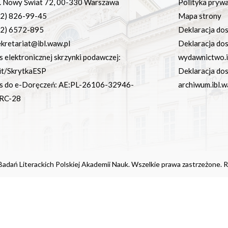
. Nowy Świat 72, 00-330 Warszawa
Polityka pryw
22) 826-99-45
Mapa strony
22) 6572-895
Deklaracja dos
ekretariat@ibl.waw.pl
Deklaracja do
s elektronicznej skrzynki podawczej:
wydawnictwo.i
it/SkrytkaESP
Deklaracja do
s do e-Doręczeń: AE:PL-26106-32946-
archiwum.ibl.w
RC-28
adań Literackich Polskiej Akademii Nauk. Wszelkie prawa zastrzeżone. R