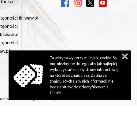
atności
tępności ibl.waw.pl
stępności
bl.waw.pl
stępności
aw.pl
Ta witryna wykorzystuje pliki cookie. Są
one niezbędne do tego, aby jak najlepiej
wykorzystać zasoby strony internetowej,
na której się znajdujesz. Żadna ze
znajdujących się w nich informacji, nie
będzie służyć do zidentyfikowania
Ciebie.
ealizacja:
perfekcyjneStrony.pl