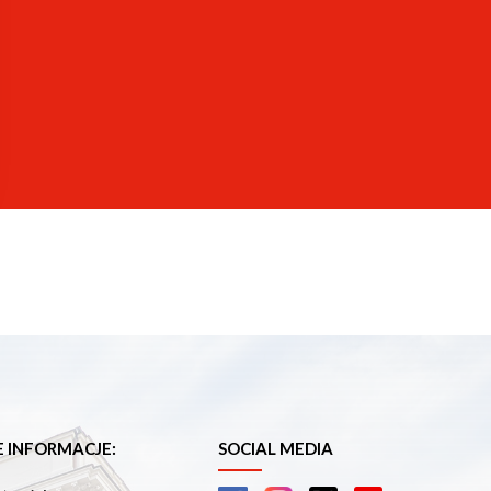
n, interactive literary maps as a research tool)
re
oratory (LIBL, IBL PAN Toruń branch), New Panorama of
INFORMACJE:
SOCIAL MEDIA