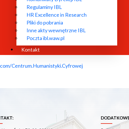
urces that provide stable access to digital publications
Regulaminy IBL
iterary production (studies on multimedia literary productio
HR Excellence in Research
community- Polish Studies Newsletter
Pliki do pobrania
a multimedia monographs - New Panorama of Polish Literatu
Inne akty wewnętrzne IBL
Poczta ibl.waw.pl
e units of IBL PAN: Literary Research Infrastructure Lab
phy (IBL PAN Poznań branch).
Kontakt
.com/Centrum.Humanistyki.Cyfrowej
TAKT:
DODATKOWE 