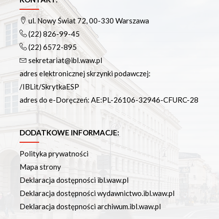
Podręczniki
Repozytorium RCIN
ul. Nowy Świat 72, 00-330 Warszawa
Otwarta nauka
(22) 826-99-45
Edukacja
(22) 6572-895
Studia podyplomowe
sekretariat@ibl.waw.pl
Kursy
adres elektronicznej skrzynki podawczej:
Szkolenia
/IBLit/SkrytkaESP
Szkoła Doktorska Anthropos
adres do e-Doręczeń: AE:PL-26106-32946-CFURC-28
Erasmus
Olimpiada Literatury i Języka Polskiego
Olimpiada Literatury i Języka Polskiego dla Szkół
DODATKOWE INFORMACJE:
Podstawowych
Polityka prywatności
Biblioteka
Mapa strony
O bibliotece
Deklaracja dostępności ibl.waw.pl
Godziny otwarcia
Deklaracja dostępności wydawnictwo.ibl.waw.pl
Katalog
Deklaracja dostępności archiwum.ibl.waw.pl
Nowości