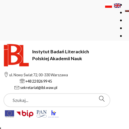
Instytut Badań Literackich
Polskiej Akademii Nauk
Instytut Badań Literackich Polskiej Akademii Nauk
Podstrony
ul. Nowy Świat 72, 00-330 Warszawa
Anna Wierzbicka
+48 22 826 99 45
sekretariat@ibl.waw.pl
Szukaj
Podstrony