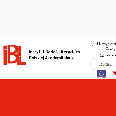
ul. Nowy Świa
+48 
Instytut Badań Literackich
sekreta
Polskiej Akademii Nauk
Szukaj
Instytut Badań Literackich Polskiej Akademii Nauk
Podstrony
Podstrony
1.
TARTU, 25 PAŹDZIERNIKA 1980 >>
pdf