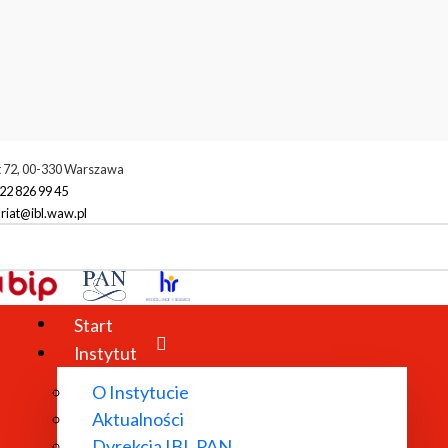
t 72, 00-330 Warszawa
22 826 99 45
riat@ibl.waw.pl
Bogusława i Edward Balcerzanowie
Start
Instytut
O Instytucie
Aktualności
Dyrekcja IBL PAN