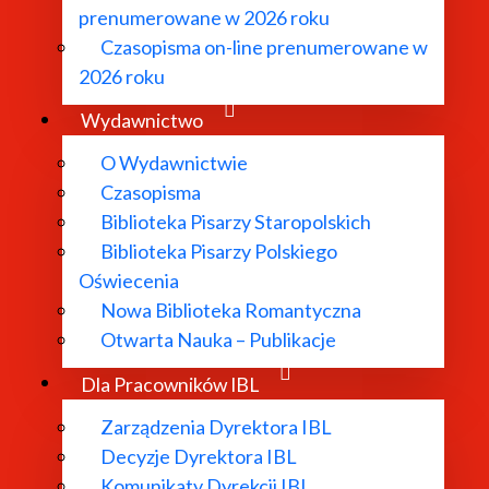
prenumerowane w 2026 roku
Czasopisma on-line prenumerowane w
2026 roku
Wydawnictwo
O Wydawnictwie
Czasopisma
Biblioteka Pisarzy Staropolskich
Biblioteka Pisarzy Polskiego
TAKT:
DODATKOWE 
Oświecenia
. Nowy Świat 72, 00-330 Warszawa
Polityka pryw
Nowa Biblioteka Romantyczna
22) 826-99-45
Mapa strony
Otwarta Nauka – Publikacje
22) 6572-895
Deklaracja dos
Dla Pracowników IBL
ekretariat@ibl.waw.pl
Deklaracja do
s elektronicznej skrzynki podawczej:
wydawnictwo.i
Zarządzenia Dyrektora IBL
it/SkrytkaESP
Deklaracja do
Decyzje Dyrektora IBL
s do e-Doręczeń: AE:PL-26106-32946-
archiwum.ibl.w
Komunikaty Dyrekcji IBL