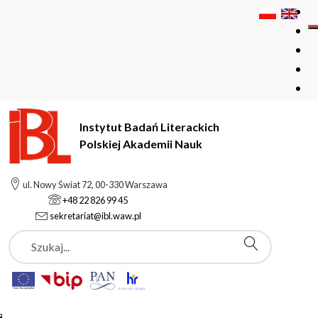
Instytut Badań Literackich
Polskiej Akademii Nauk
Instytut Badań Literackich Polskiej Akademii Nauk
Podstrony
ul. Nowy Świat 72, 00-330 Warszawa
Wiktor Maksimowicz Żyrmunski
+48 22 826 99 45
sekretariat@ibl.waw.pl
Szukaj
Podstrony