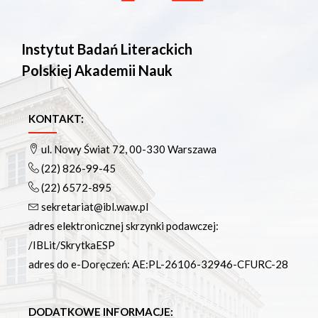
Podręczniki
Repozytorium RCIN
Otwarta nauka
Instytut Badań Literackich
Edukacja
Polskiej Akademii Nauk
Studia podyplomowe
Kursy
Szkolenia
KONTAKT:
Szkoła Doktorska Anthropos
ul. Nowy Świat 72, 00-330 Warszawa
Erasmus
(22) 826-99-45
Olimpiada Literatury i Języka Polskiego
(22) 6572-895
Olimpiada Literatury i Języka Polskiego dla Szkół
sekretariat@ibl.waw.pl
Podstawowych
adres elektronicznej skrzynki podawczej:
Biblioteka
/IBLit/SkrytkaESP
O bibliotece
adres do e-Doręczeń: AE:PL-26106-32946-CFURC-28
Godziny otwarcia
Katalog
Nowości
DODATKOWE INFORMACJE: