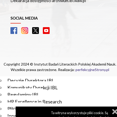
Deklaracja dostępności archiwum.ibl.waw.pl
Czasopisma drukowane prenumerowane w 2026 roku
Czasopisma on-line prenumerowane w 2026 roku
Wydawnictwo
SOCIAL MEDIA
O Wydawnictwie
Czasopisma
Biblioteka Pisarzy Staropolskich
Biblioteka Pisarzy Polskiego Oświecenia
Nowa Biblioteka Romantyczna
Otwarta Nauka – Publikacje
Copyright 2024 © Instytut Badań Literackich Polskiej Akademii Nauk.
Dla Pracowników IBL
Wszelkie prawa zastrzeżone. Realizacja:
perfekcyjneStrony.pl
Zarządzenia Dyrektora IBL
Decyzje Dyrektora IBL
Komunikaty Dyrekcji IBL
Regulaminy IBL
HR Excellence in Research
Pliki do pobrania
Ta witryna wykorzystuje pliki cookie. Są
Inne akty wewnętrzne IBL