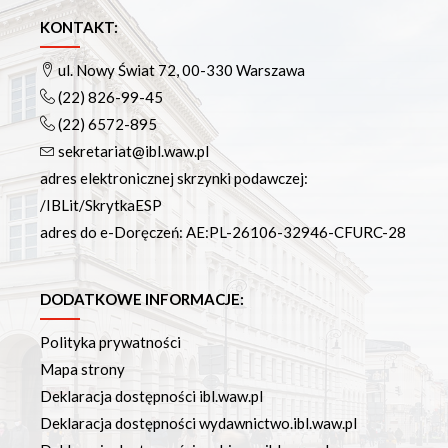
Podręczniki
Repozytorium RCIN
KONTAKT:
Otwarta nauka
ul. Nowy Świat 72, 00-330 Warszawa
Edukacja
(22) 826-99-45
Studia podyplomowe
(22) 6572-895
Kursy
sekretariat@ibl.waw.pl
Szkolenia
adres elektronicznej skrzynki podawczej:
Szkoła Doktorska Anthropos
/IBLit/SkrytkaESP
Erasmus
adres do e-Doręczeń: AE:PL-26106-32946-CFURC-28
Olimpiada Literatury i Języka Polskiego
Olimpiada Literatury i Języka Polskiego dla Szkół
Podstawowych
DODATKOWE INFORMACJE:
Biblioteka
Polityka prywatności
O bibliotece
Mapa strony
Godziny otwarcia
Deklaracja dostępności ibl.waw.pl
Katalog
Deklaracja dostępności wydawnictwo.ibl.waw.pl
Nowości