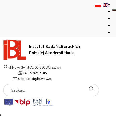
Instytut Badań Literackich
Polskiej Akademii Nauk
Instytut Badań Literackich Polskiej Akademii Nauk
Podstrony
ul. Nowy Świat 72, 00-330 Warszawa
Jurij Konstantinowicz Szczegłow
+48 22 826 99 45
sekretariat@ibl.waw.pl
Szukaj
Podstrony