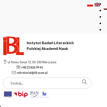
Instytut Badań Literackich
Polskiej Akademii Nauk
Instytut Badań Literackich Polskiej Akademii Nauk
Podstrony
ul. Nowy Świat 72, 00-330 Warszawa
Wiktor Dawidowicz Lewin
+48 22 826 99 45
sekretariat@ibl.waw.pl
Szukaj
Podstrony