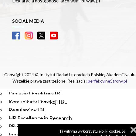
Deklaracja dostępności archiwum.ibl.waw.pl
Czasopisma drukowane prenumerowane w 2026 roku
Czasopisma on-line prenumerowane w 2026 roku
Wydawnictwo
SOCIAL MEDIA
O Wydawnictwie
Czasopisma
Biblioteka Pisarzy Staropolskich
Biblioteka Pisarzy Polskiego Oświecenia
Nowa Biblioteka Romantyczna
Otwarta Nauka – Publikacje
Copyright 2024 © Instytut Badań Literackich Polskiej Akademii Nauk.
Dla Pracowników IBL
Wszelkie prawa zastrzeżone. Realizacja:
perfekcyjneStrony.pl
Zarządzenia Dyrektora IBL
Decyzje Dyrektora IBL
Komunikaty Dyrekcji IBL
Regulaminy IBL
HR Excellence in Research
Pliki do pobrania
Ta witryna wykorzystuje pliki cookie. Są
Inne akty wewnętrzne IBL