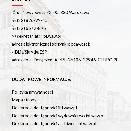
Podręczniki
Repozytorium RCIN
ul. Nowy Świat 72, 00-330 Warszawa
Otwarta nauka
(22) 826-99-45
Edukacja
(22) 6572-895
Studia podyplomowe
sekretariat@ibl.waw.pl
Kursy
adres elektronicznej skrzynki podawczej:
Szkolenia
/IBLit/SkrytkaESP
Szkoła Doktorska Anthropos
adres do e-Doręczeń: AE:PL-26106-32946-CFURC-28
Erasmus
Olimpiada Literatury i Języka Polskiego
Olimpiada Literatury i Języka Polskiego dla Szkół
DODATKOWE INFORMACJE:
Podstawowych
Polityka prywatności
Biblioteka
Mapa strony
O bibliotece
Deklaracja dostępności ibl.waw.pl
Godziny otwarcia
Deklaracja dostępności wydawnictwo.ibl.waw.pl
Katalog
Deklaracja dostępności archiwum.ibl.waw.pl
Nowości