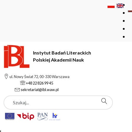
Instytut Badań Literackich
Polskiej Akademii Nauk
Instytut Badań Literackich Polskiej Akademii Nauk
Podstrony
ul. Nowy Świat 72, 00-330 Warszawa
Władimir Iwanowicz Gusiew
+48 22 826 99 45
sekretariat@ibl.waw.pl
Szukaj
Podstrony