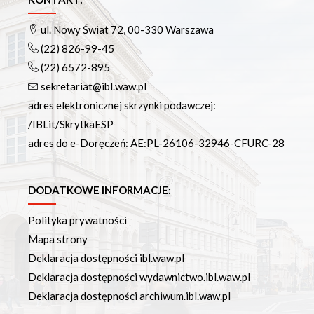
Podręczniki
Repozytorium RCIN
ul. Nowy Świat 72, 00-330 Warszawa
Otwarta nauka
(22) 826-99-45
Edukacja
(22) 6572-895
Studia podyplomowe
sekretariat@ibl.waw.pl
Kursy
adres elektronicznej skrzynki podawczej:
Szkolenia
/IBLit/SkrytkaESP
Szkoła Doktorska Anthropos
adres do e-Doręczeń: AE:PL-26106-32946-CFURC-28
Erasmus
Olimpiada Literatury i Języka Polskiego
Olimpiada Literatury i Języka Polskiego dla Szkół
DODATKOWE INFORMACJE:
Podstawowych
Polityka prywatności
Biblioteka
Mapa strony
O bibliotece
Deklaracja dostępności ibl.waw.pl
Godziny otwarcia
Deklaracja dostępności wydawnictwo.ibl.waw.pl
Katalog
Deklaracja dostępności archiwum.ibl.waw.pl
Nowości