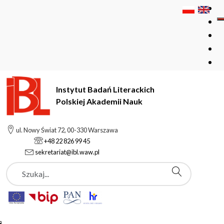
Instytut Badań Literackich
Polskiej Akademii Nauk
Instytut Badań Literackich Polskiej Akademii Nauk
Podstrony
ul. Nowy Świat 72, 00-330 Warszawa
Kiriłł Wasiljewicz Czistow
+48 22 826 99 45
sekretariat@ibl.waw.pl
Szukaj
Podstrony