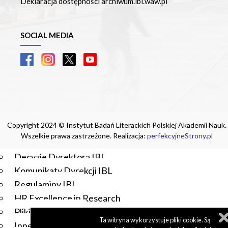
Deklaracja dostępności archiwum.ibl.waw.pl
Czasopisma drukowane prenumerowane w 2026 roku
Czasopisma on-line prenumerowane w 2026 roku
Wydawnictwo
SOCIAL MEDIA
O Wydawnictwie
Czasopisma
Biblioteka Pisarzy Staropolskich
Biblioteka Pisarzy Polskiego Oświecenia
Nowa Biblioteka Romantyczna
Otwarta Nauka – Publikacje
Copyright 2024 © Instytut Badań Literackich Polskiej Akademii Nauk.
Dla Pracowników IBL
Wszelkie prawa zastrzeżone. Realizacja:
perfekcyjneStrony.pl
Zarządzenia Dyrektora IBL
Decyzje Dyrektora IBL
Komunikaty Dyrekcji IBL
Regulaminy IBL
HR Excellence in Research
Pliki do pobrania
Ta witryna wykorzystuje pliki cookie. Są
Inne akty wewnętrzne IBL