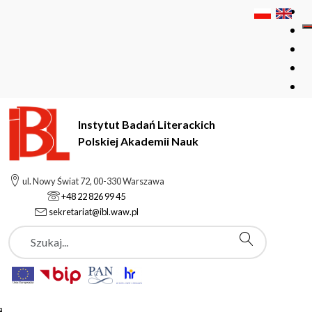
Instytut Badań Literackich
Polskiej Akademii Nauk
Instytut Badań Literackich Polskiej Akademii Nauk
Podstrony
ul. Nowy Świat 72, 00-330 Warszawa
Marina Apresjan
+48 22 826 99 45
sekretariat@ibl.waw.pl
Szukaj
Podstrony