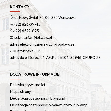
Podręczniki
Repozytorium RCIN
KONTAKT:
Otwarta nauka
ul. Nowy Świat 72, 00-330 Warszawa
Edukacja
(22) 826-99-45
Studia podyplomowe
(22) 6572-895
Kursy
sekretariat@ibl.waw.pl
Szkolenia
adres elektronicznej skrzynki podawczej:
Szkoła Doktorska Anthropos
/IBLit/SkrytkaESP
Erasmus
adres do e-Doręczeń: AE:PL-26106-32946-CFURC-28
Olimpiada Literatury i Języka Polskiego
Olimpiada Literatury i Języka Polskiego dla Szkół
Podstawowych
DODATKOWE INFORMACJE:
Biblioteka
Polityka prywatności
O bibliotece
Mapa strony
Godziny otwarcia
Deklaracja dostępności ibl.waw.pl
Katalog
Deklaracja dostępności wydawnictwo.ibl.waw.pl
Nowości