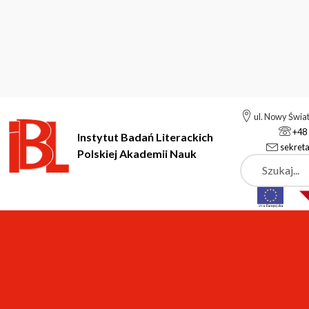
ul. Nowy Świa
+48 
Instytut Badań Literackich
sekreta
Polskiej Akademii Nauk
Szukaj
Instytut Badań Literackich Polskiej Akademii Nauk
Podstrony
Podstrony
Wybrane rezultaty współpracy mię