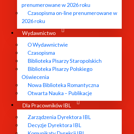
prenumerowane w 2026 roku
Czasopisma on-line prenumerowane w
2026 roku
Wydawnictwo
O Wydawnictwie
Czasopisma
Biblioteka Pisarzy Staropolskich
Biblioteka Pisarzy Polskiego
TAKT:
DODATKOWE 
Oświecenia
. Nowy Świat 72, 00-330 Warszawa
Polityka pryw
Nowa Biblioteka Romantyczna
22) 826-99-45
Mapa strony
Otwarta Nauka – Publikacje
22) 6572-895
Deklaracja dos
Dla Pracowników IBL
ekretariat@ibl.waw.pl
Deklaracja do
s elektronicznej skrzynki podawczej:
wydawnictwo.i
Zarządzenia Dyrektora IBL
it/SkrytkaESP
Deklaracja do
Decyzje Dyrektora IBL
s do e-Doręczeń: AE:PL-26106-32946-
archiwum.ibl.w
Komunikaty Dyrekcji IBL