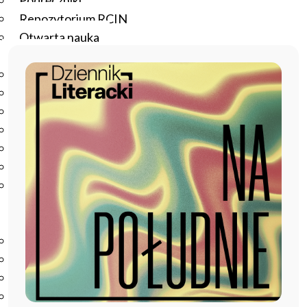
Podręczniki
Repozytorium RCIN
Otwarta nauka
Edukacja
Studia podyplomowe
Kursy
Szkolenia
Szkoła Doktorska Anthropos
Erasmus
Olimpiada Literatury i Języka Polskiego
Olimpiada Literatury i Języka Polskiego dla Szkół
Podstawowych
Biblioteka
O bibliotece
Godziny otwarcia
Katalog
Nowości