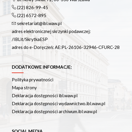
(22) 826-99-45
(22) 6572-895
sekretariat@ibl.waw.pl
adres elektronicznej skrzynki podawczej:
/IBLit/SkrytkaESP
adres do e-Doręczeń: AE:PL-26106-32946-CFURC-28
DODATKOWE INFORMACJE:
Polityka prywatności
Mapa strony
Deklaracja dostępności ibl.waw.pl
Deklaracja dostępności wydawnictwo.ibl.waw.pl
Deklaracja dostępności archiwum.ibl.waw.pl
SOCIAL MEDIA