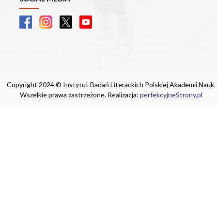
Copyright 2024 © Instytut Badań Literackich Polskiej Akademii Nauk.
Wszelkie prawa zastrzeżone. Realizacja:
perfekcyjneStrony.pl
Ta witryna wykorzystuje pliki cookie. Są
one niezbędne do tego, aby jak najlepiej
wykorzystać zasoby strony internetowej,
na której się znajdujesz. Żadna ze
znajdujących się w nich informacji, nie
będzie służyć do zidentyfikowania
Ciebie.