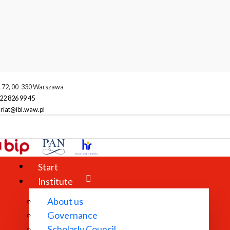
t 72, 00-330 Warszawa
22 826 99 45
riat@ibl.waw.pl
Anna Nasiłowska
Start
Institute
About us
Governance
Scholarly Council