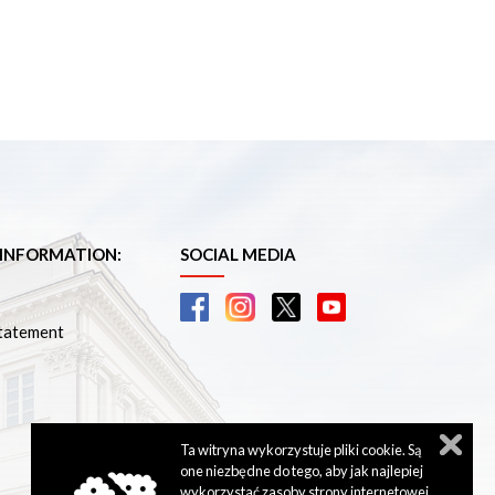
 INFORMATION:
SOCIAL MEDIA
Statement
Ta witryna wykorzystuje pliki cookie. Są
one niezbędne do tego, aby jak najlepiej
wykorzystać zasoby strony internetowej,