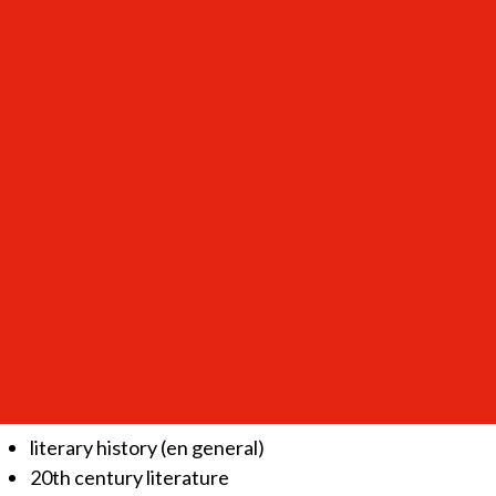
Professor, PhD
Member of the Research grup ‘Women’s Archive"
Member of bi-mensual "Teksty Drugie"
ORCID: 0000-0002-6171-5662
Contact:
anna.nasilowska@ibl.waw.pl
Further academic qualifications:
Habilitation 2001, IBL PAN
Full professorship 2010
Research interests:
literary history (en general)
20th century literature