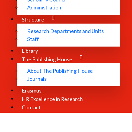
Administration
Structure
Research Departments and Units
Staff
Library
The Publishing House
About The Publishing House
Journals
Erasmus
HR Excellence in Research
Contact