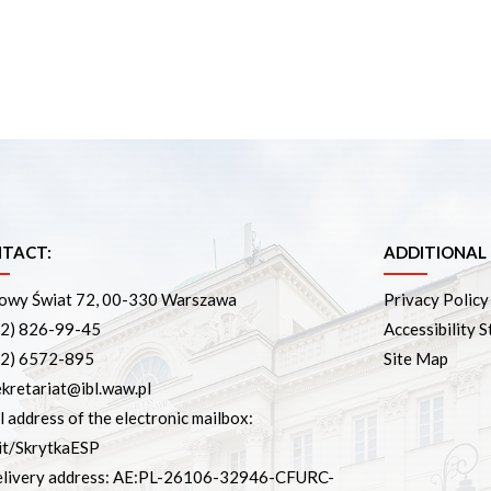
TACT:
ADDITIONAL
wy Świat 72, 00-330 Warszawa
Privacy Policy
22) 826-99-45
Accessibility 
22) 6572-895
Site Map
ekretariat@ibl.waw.pl
l address of the electronic mailbox:
it/SkrytkaESP
livery address: AE:PL-26106-32946-CFURC-