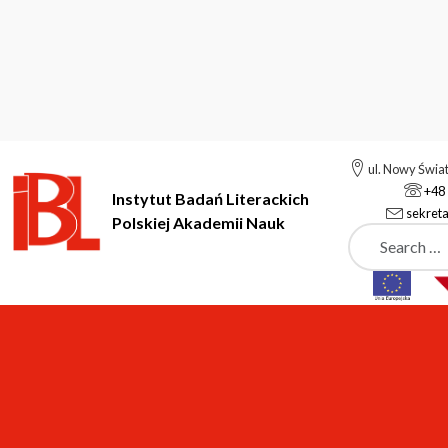
ul. Nowy Świa
+48 
Instytut Badań Literackich
sekreta
Polskiej Akademii Nauk
Szukaj
Instytut Badań Literackich Polskiej Akademii Nauk
Podstrony
Podstrony
Anna Nasiłowska