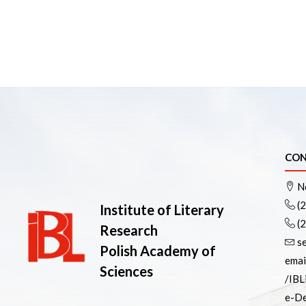
CON
No
(
Institute of Literary
(
Research
s
Polish Academy of
emai
Sciences
/IBL
e-De